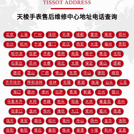
TISSOT ADDRESS
天梭手表售后维修中心地址电话查询
北京
上海
广州
深圳
天津
成都
重庆
南京
郑州
长沙
杭州
宁波
厦门
武汉
西安
大连
福州
贵阳
哈尔滨
合肥
济南
昆明
南昌
南宁
青岛
沈阳
石家庄
苏州
长春
河北
太原
保定
唐山
邯郸
廊坊
昆山
广西
佛山
东莞
中山
德阳
绵阳
齐齐哈尔
呼和浩特
吉林
无锡
芜湖
珠海
汕头
三亚
海口
赣州
漳州
拉萨
青海
新疆
兰州
银川
乌鲁木齐
大同
赤峰
包头
阳泉
大庆
秦皇岛
沧州
张家口
温州
徐州
潍坊
九江
常州
嘉兴
南通
临沂
淮安
烟台
绍兴
亳州
舟山
扬州
金华
洛阳
岳阳
衡阳
黄石
襄阳
株洲
湘潭
十堰
荆州
宜昌