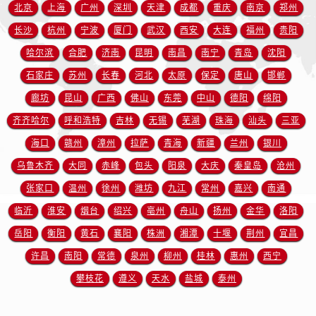
北京
上海
广州
深圳
天津
成都
重庆
南京
郑州
长沙
杭州
宁波
厦门
武汉
西安
大连
福州
贵阳
哈尔滨
合肥
济南
昆明
南昌
南宁
青岛
沈阳
石家庄
苏州
长春
河北
太原
保定
唐山
邯郸
廊坊
昆山
广西
佛山
东莞
中山
德阳
绵阳
齐齐哈尔
呼和浩特
吉林
无锡
芜湖
珠海
汕头
三亚
海口
赣州
漳州
拉萨
青海
新疆
兰州
银川
乌鲁木齐
大同
赤峰
包头
阳泉
大庆
秦皇岛
沧州
张家口
温州
徐州
潍坊
九江
常州
嘉兴
南通
临沂
淮安
烟台
绍兴
亳州
舟山
扬州
金华
洛阳
岳阳
衡阳
黄石
襄阳
株洲
湘潭
十堰
荆州
宜昌
许昌
南阳
常德
泉州
柳州
桂林
惠州
西宁
攀枝花
遵义
天水
盐城
泰州