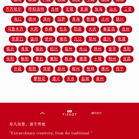
齐齐哈尔
呼和浩特
吉林
无锡
芜湖
珠海
汕头
三亚
海口
赣州
漳州
拉萨
青海
新疆
兰州
银川
乌鲁木齐
大同
赤峰
包头
阳泉
大庆
秦皇岛
沧州
张家口
温州
徐州
潍坊
九江
常州
嘉兴
南通
临沂
淮安
烟台
绍兴
亳州
舟山
扬州
金华
洛阳
岳阳
衡阳
黄石
襄阳
株洲
湘潭
十堰
荆州
宜昌
许昌
南阳
常德
泉州
柳州
桂林
惠州
西宁
攀枝花
遵义
天水
盐城
泰州
非凡创意，源于传统
"Extraordinary creativity, from the traditional.”