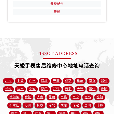
天梭配件
天梭
TISSOT ADDRESS
天梭手表售后维修中心地址电话查询
北京
上海
广州
深圳
天津
成都
重庆
南京
郑州
长沙
杭州
宁波
厦门
武汉
西安
大连
福州
贵阳
哈尔滨
合肥
济南
昆明
南昌
南宁
青岛
沈阳
石家庄
苏州
长春
河北
太原
保定
唐山
邯郸
廊坊
昆山
广西
佛山
东莞
中山
德阳
绵阳