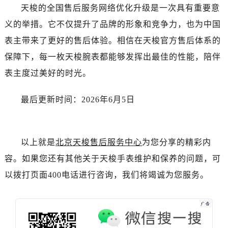
新疆维吾尔自治区克拉玛依市克拉玛依区友谊路天梭售后服务中心（需提前预约）
天梭的全国售后服务网络优化升级是一次具有重要意
新疆维吾尔自治区库车市库车市文化东路天梭售后服务中心（需提前预约）
义的举措。它不仅提升了品牌的形象和竞争力，也为中国
新疆维吾尔自治区库尔勒市库尔勒市人民东路天梭售后服务中心（需提前预约）
表主带来了更好的售后体验。相信在天梭官方售后体系的
新疆维吾尔自治区奎屯市团结西街天梭售后服务中心（需提前预约）
保障下，每一枚天梭腕表都能够发挥出最佳的性能，陪伴
新疆维吾尔自治区昆玉市昆泉街天梭售后服务中心（需提前预约）
表主度过美好的时光。
新疆维吾尔自治区沙湾市三道河子镇世纪大道南路天梭售后服务中心（需提前预约）
新疆维吾尔自治区石河子市北二路天梭售后服务中心（需提前预约）
最后更新时间：2026年6月5日
新疆维吾尔自治区双河市光明路天梭售后服务中心（需提前预约）
新疆维吾尔自治区塔城市塔城地区闻琴路天梭售后服务中心（需提前预约）
新疆维吾尔自治区铁门关市兴疆路天梭售后服务中心（需提前预约）
以上就是
北京天梭售后服务中心
为您分享的精彩内
新疆维吾尔自治区图木舒克市图木舒克市中兴街天梭售后服务中心（需提前预约）
容。如果您还有其他关于天梭手表维护和保养的问题，可
新疆维吾尔自治区吐鲁番市高昌区文化中路文化中路天梭售后服务中心（需提前预约）
以拨打页面400电话进行咨询，我们将竭诚为您服务。
新疆维吾尔自治区乌苏市乌鲁木齐北路天梭售后服务中心（需提前预约）
新疆维吾尔自治区五家渠市长征西街天梭售后服务中心（需提前预约）
新疆维吾尔自治区新星市东风路天梭售后服务中心（需提前预约）
新疆维吾尔自治区伊宁市解放西路天梭售后服务中心（需提前预约）