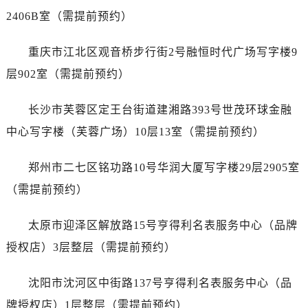
安徽省池州市贵池区长江路天梭售后服务中心（需提前预约）
2406B室（需提前预约）
安徽省滁州市琅琊区南谯北路天梭售后服务中心（需提前预约）
安徽省阜阳市颍州区颍州北路天梭售后服务中心（需提前预约）
重庆市江北区观音桥步行街2号融恒时代广场写字楼9
安徽省淮北市相山区淮海路天梭售后服务中心（需提前预约）
层902室（需提前预约）
安徽省淮南市田家庵区国庆中路天梭售后服务中心（需提前预约）
安徽省黄山市屯溪区黄山西路天梭售后服务中心（需提前预约）
长沙市芙蓉区定王台街道建湘路393号世茂环球金融
安徽省六安市金安区解放中路天梭售后服务中心（需提前预约）
中心写字楼（芙蓉广场）10层13室（需提前预约）
安徽省马鞍山市雨山区湖南西路天梭售后服务中心（需提前预约）
安徽省宿州市埇桥区人民中路天梭售后服务中心（需提前预约）
郑州市二七区铭功路10号华润大厦写字楼29层2905室
安徽省铜陵市铜官区石城大道天梭售后服务中心（需提前预约）
（需提前预约）
安徽省芜湖市镜湖区中山路步行街天梭售后服务中心（需提前预约）
安徽省宣城市宣州区叠嶂西路天梭售后服务中心（需提前预约）
太原市迎泽区解放路15号亨得利名表服务中心（品牌
福建省龙岩市新罗区九一南路天梭售后服务中心（需提前预约）
授权店）3层整层（需提前预约）
福建省南平市建阳区人民西路天梭售后服务中心（需提前预约）
福建省宁德市蕉城区天湖东路天梭售后服务中心（需提前预约）
沈阳市沈河区中街路137号亨得利名表服务中心（品
福建省莆田市城厢区霞林街道荔华东大道天梭售后服务中心（需提前预约）
牌授权店）1层整层（需提前预约）