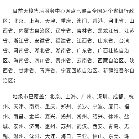
广西壮族自治区贺州市八步区城东街道灵峰南路天梭售后服务中心（需提前预约）
目前天梭售后服务中心网点已覆盖全国34个省级行政
广西壮族自治区来宾市兴宾区桂中大道天梭售后服务中心（需提前预约）
广西壮族自治区柳州市城中区中山中路天梭售后服务中心（需提前预约）
区：北京、上海、天津、重庆、澳门、香港、河北省、山
广西壮族自治区钦州市钦南区金海湾东大街天梭售后服务中心（需提前预约）
西省、内蒙古自治区、辽宁省、吉林省、黑龙江省、江苏
广西壮族自治区梧州市万秀区龙湖镇高旺路天梭售后服务中心（需提前预约）
省、浙江省、安徽省、福建省、江西省、山东省、台湾
广西壮族自治区玉林市玉州区金玉路天梭售后服务中心（需提前预约）
省、河南省、湖北省、湖南省、广东省、广西壮族自治
海南省儋州市儋州市那大镇兰洋北路天梭售后服务中心（需提前预约）
区、海南省、四川省、贵州省、云南省、西藏自治区、陕
海南省东方市八所镇解放西路天梭售后服务中心（需提前预约）
西省、甘肃省、青海省、宁夏回族自治区、新疆维吾尔自
海南省琼海市嘉积镇东风路天梭售后服务中心（需提前预约）
治区；
海南省三沙市西沙区西沙群岛永兴岛北京路天梭售后服务中心（需提前预约）
海南省三亚市吉阳区迎宾路天梭售后服务中心（需提前预约）
地级市已覆盖：北京、上海、广州、深圳、成都、杭
海南省万宁市万城镇解放路天梭售后服务中心（需提前预约）
州、天津、南京、重庆、郑州、长沙、宁波、厦门、福
海南省文昌市文城镇教育东路天梭售后服务中心（需提前预约）
海南省五指山市通什镇三月三大道天梭售后服务中心（需提前预约）
州、南昌、金华、嘉兴、扬州、常州、绍兴、徐州、盐
香港特别行政区尖沙咀区油尖旺区广东道天梭售后服务中心（需提前预约）
城、泰州、济南、惠州、苏州、武汉、西安、青岛、无
香港特别行政区金钟区中西区金钟道天梭售后服务中心（需提前预约）
锡、温州、沈阳、大连、海口、三亚、佛山、东莞、珠