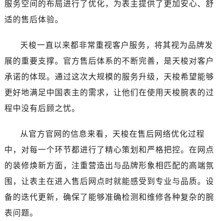
服务空间的布局进行了优化，为表主提供了更加安心、舒
甘肃省嘉峪关市雄关区新华中路天梭售后服务中心（需提前预约）
甘肃省金昌市金川区北京路天梭售后服务中心（需提前预约）
适的售后体验。
甘肃省酒泉市肃州区西大街天梭售后服务中心（需提前预约）
天梭一直以来都非常重视客户服务，将其视为品牌发
甘肃省临夏市城南街道团结路天梭售后服务中心（需提前预约）
甘肃省陇南市武都区人民路天梭售后服务中心（需提前预约）
展的重要支撑。官方售后体系的不断完善，是天梭对客户
甘肃省平凉市崆峒区西大街天梭售后服务中心（需提前预约）
承诺的体现。通过这次大规模的服务升级，天梭希望能够
甘肃省庆阳市西峰区南大街天梭售后服务中心（需提前预约）
更好地满足中国表主的需求，让他们在使用天梭腕表的过
甘肃省天水市秦州区民主路天梭售后服务中心（需提前预约）
程中没有后顾之忧。
甘肃省武威市凉州区迎宾路天梭售后服务中心（需提前预约）
甘肃省张掖市甘州区民乐北路天梭售后服务中心（需提前预约）
从官方官网的信息来看，天梭在售后网络优化过程
宁夏回族自治区固原市原州区文化街天梭售后服务中心（需提前预约）
中，对每一个环节都进行了精心策划和严格把控。在网点
宁夏回族自治区石嘴山市大武口区贺兰山路天梭售后服务中心（需提前预约）
的装修焕新方面，注重营造出与品牌形象相匹配的高端氛
宁夏回族自治区吴忠市利通区开元大道天梭售后服务中心（需提前预约）
围，让表主在进入售后网点时就能感受到专业与品质。设
宁夏回族自治区银川市兴庆区新华东路97号新百中心C馆一层C1-18号商铺天梭售后服务中心（需提前预约）
备的迭代更新，确保了能够准确检测和维修各种复杂的腕
宁夏回族自治区中卫市沙坡头区鼓楼东街天梭售后服务中心（需提前预约）
青海省果洛藏族自治州玛沁县团结路天梭售后服务中心（需提前预约）
表问题。