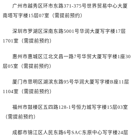
内蒙古自治区兴安盟市乌兰浩特市兴安大街天梭售后服务中心（需提前预约）
广州市越秀区环市东路371-375号世界贸易中心大厦
山西省大同市平城区迎宾街天梭售后服务中心（需提前预约）
南塔写字楼15层07室（需提前预约）
山西省晋城市城区黄华街天梭售后服务中心（需提前预约）
山西省晋中市榆次区顺城街天梭售后服务中心（需提前预约）
深圳市罗湖区深南东路5001号华润大厦写字楼17层
山西省临汾市尧都区解放路天梭售后服务中心（需提前预约）
1701室（需提前预约）
山西省吕梁市离石区永宁中路与建设街交叉口天梭售后服务中心（需提前预约）
山西省朔州市朔城区怡西路与鄯阳西街交汇处天梭售后服务中心（需提前预约）
惠州市惠城区江北文昌一路7号华贸大厦写字楼1座30
山西省忻州市忻府区和平东街与七一南路交叉口天梭售后服务中心（需提前预约）
层05室（需提前预约）
山西省阳泉市郊区平阳东街与新城大道交叉口天梭售后服务中心（需提前预约）
山西省运城市盐湖区河东街天梭售后服务中心（需提前预约）
厦门市思明区湖滨东路95号华润大厦写字楼B座11层
山西省长治市潞州区英雄中路天梭售后服务中心（需提前预约）
1104室（需提前预约）
山西省太原市迎泽区迎泽街道解放路15号亨得利名表维修授权店3楼天梭售后服务中心（需提前预约）
天津市和平区赤峰道136号天津国际金融中心26层2603室天梭售后服务中心（需提前预约）
福州市鼓楼区五四路128-1号恒力城写字楼15层03室
安徽省安庆市迎江区人民路天梭售后服务中心（需提前预约）
（需提前预约）
安徽省蚌埠市蚌山区淮河路天梭售后服务中心（需提前预约）
安徽省亳州市谯城区魏武大道天梭售后服务中心（需提前预约）
成都市锦江区人民东路6号SAC东原中心写字楼24层