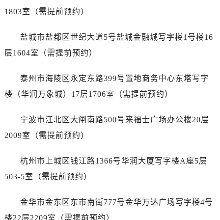
吉林省梅河口市新华街道梅河大街天梭售后服务中心（需提前预约）
1803室（需提前预约）
吉林省四平市铁东区紫气大路与南九经街交汇处天梭售后服务中心（需提前预约）
吉林省松原市宁江区五环大街天梭售后服务中心（需提前预约）
盐城市盐都区世纪大道5号盐城金融城写字楼1号楼16
吉林省通化市东昌区环通乡江南大街天梭售后服务中心（需提前预约）
层1604室（需提前预约）
吉林省延边市延吉市解放路天梭售后服务中心（需提前预约）
辽宁省鞍山市铁东区站前街天梭售后服务中心（需提前预约）
泰州市海陵区永定东路399号置地商务中心东塔写字
辽宁省本溪市平山区胜利路天梭售后服务中心（需提前预约）
楼（华润万象城）17层1706室（需提前预约）
辽宁省朝阳市双塔区新华路天梭售后服务中心（需提前预约）
辽宁省丹东市振兴区七经街天梭售后服务中心（需提前预约）
宁波市江北区大闸南路500号来福士广场办公楼20层
辽宁省抚顺市新抚区东一路天梭售后服务中心（需提前预约）
2009室（需提前预约）
辽宁省阜新市海州区解放大街天梭售后服务中心（需提前预约）
辽宁省葫芦岛市连山区中央路天梭售后服务中心（需提前预约）
杭州市上城区钱江路1366号华润大厦写字楼A座5层
辽宁省锦州市古塔区中央大街天梭售后服务中心（需提前预约）
503-5室（需提前预约）
辽宁省辽阳市白塔区新运大街天梭售后服务中心（需提前预约）
辽宁省盘锦市兴隆台区石油大街天梭售后服务中心（需提前预约）
金华市金东区东市南街777号金华万达广场写字楼4号
辽宁省铁岭市银州区南马路天梭售后服务中心（需提前预约）
楼22层2209室（需提前预约）