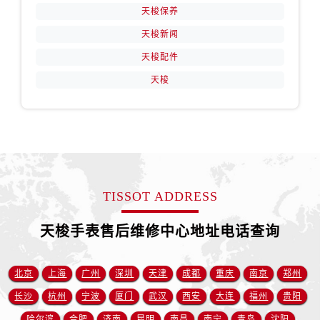
山东省烟台市芝罘区胜利路139号万达金融中心A座907室天梭售后服务中心（需提前预约）
天梭保养
吉林省长春市朝阳区西安大路727号中银大厦A座(旺进大厦)18层09室天梭售后服务中心（需提前预约）
天梭新闻
贵州省贵阳市南明区都司高架桥路33号亨特国际金融中心14楼14D天梭售后服务中心（需提前预约）
天梭配件
云南省昆明市盘龙区北京路928号同德昆明广场写字楼10层06室天梭售后服务中心（需提前预约）
天梭
河北省石家庄市长安区中山东路39号勒泰中心写字楼B座13层07室天梭售后服务中心（需提前预约）
陕西省西安市碑林区南关正街88号华侨城长安国际中心E座6楼10室天梭售后服务中心（需提前预约）
海南省海口市龙华区金贸东路5号海口华润大厦B座17层1707室天梭售后服务中心（需提前预约）
河北省唐山市路南区新华东道100号万达广场写字楼A座10层1002室天梭售后服务中心（需提前预约）
台州市椒江区东海大道1800号腾达中心东1幢20楼2002室天梭售后服务中心（需提前预约）
节假日正常营业！
TISSOT ADDRESS
天梭手表售后维修中心地址电话查询
北京
上海
广州
深圳
天津
成都
重庆
南京
郑州
长沙
杭州
宁波
厦门
武汉
西安
大连
福州
贵阳
哈尔滨
合肥
济南
昆明
南昌
南宁
青岛
沈阳