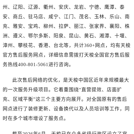
河南省许昌市魏都区建安大道与八龙路交叉口天梭售后服务中心（需提前预约）
州、辽阳、辽源、衢州、安庆、龙岩、宁德、鹰潭、泰
河南省郑州市二七区民主路10号华润大厦29层2905室天梭售后服务中心（需提前预约）
安、商丘、驻马店、咸宁、江门、茂名、玉林、乐山、南
河南省周口市川汇区七一路天梭售后服务中心（需提前预约）
充、雅安、宝鸡、柳州、拉萨、丽江、张家界、襄阳、株
河南省驻马店市驿城区乐山大道与置地大道交叉口天梭售后服务中心（需提前预约）
洲、遵义、鄂尔多斯、阳泉、昆山、黄石、湘潭、十堰、
湖北省鄂州市鄂城区文星大道天梭售后服务中心（需提前预约）
湖北省黄冈市黄州区赤壁大道天梭售后服务中心（需提前预约）
漳州、攀枝花、香港、台北等，共计360+网点，均有天梭
湖北省黄石市黄石港区武汉路天梭售后服务中心（需提前预约）
官方售后服务网点，详细信息需拨打天梭全国官方售后服
湖北省荆门市东宝中天街步行街天梭售后服务中心（需提前预约）
务热线400-801-5061进行咨询。
湖北省荆州市荆州区荆中路天梭售后服务中心（需提前预约）
湖北省十堰市茅箭区人民北路天梭售后服务中心（需提前预约）
此次售后网络的优化，是天梭中国区近年来规模最大
湖北省随州市曾都区青年路天梭售后服务中心（需提前预约）
的一次服务升级项目。它着重围绕“直营提效、店面扩
湖北省咸宁市咸安区长安大道天梭售后服务中心（需提前预约）
充、区域平衡”这三个主要方向展开。对全国原有的售后
湖北省襄阳市樊城区长虹路与人民路交叉口天梭售后服务中心（需提前预约）
网点进行了装修更新、设备换代以及人员培训等工作，同
湖北省孝感市孝南区复兴大道天梭售后服务中心（需提前预约）
时在多个城市增设了服务点。
湖北省宜昌市西陵区夷陵大道与港窑路天梭售后服务中心（需提前预约）
湖南省常德市武陵区人民路天梭售后服务中心（需提前预约）
截至2026年6月，天梭已在众多省级行政区设立了官