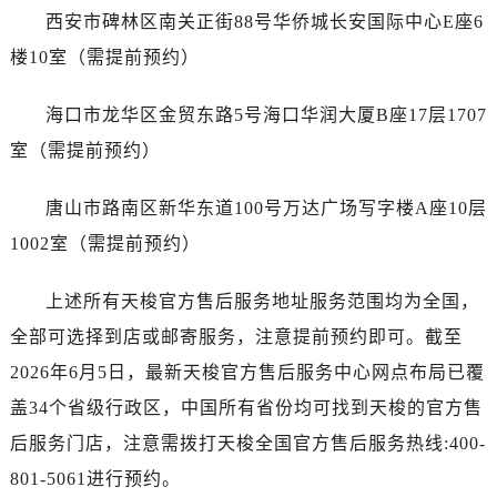
广东省清远市清城区湖西路天梭售后服务中心（需提前预约）
西安市碑林区南关正街88号华侨城长安国际中心E座6
广东省汕头市龙湖区长平路天梭售后服务中心（需提前预约）
楼10室（需提前预约）
广东省汕尾市城区香洲街道园林社区翠园街天梭售后服务中心（需提前预约）
广东省韶关市武江区芙蓉新区与老城中心交汇处天梭售后服务中心（需提前预约）
海口市龙华区金贸东路5号海口华润大厦B座17层1707
广东省深圳市罗湖区深南东路5001号华润大厦17层1701室天梭售后服务中心（需提前预约）
室（需提前预约）
广东省阳江市江城区东风一路天梭售后服务中心（需提前预约）
广东省云浮市云城区金山路天梭售后服务中心（需提前预约）
唐山市路南区新华东道100号万达广场写字楼A座10层
广东省湛江市赤坎区观海北路天梭售后服务中心（需提前预约）
1002室（需提前预约）
广东省肇庆市端州区信安大道与砚都大道交汇处天梭售后服务中心（需提前预约）
广西壮族自治区百色市右江区中山二路天梭售后服务中心（需提前预约）
上述所有天梭官方售后服务地址服务范围均为全国，
广西壮族自治区北海市海城区北京路天梭售后服务中心（需提前预约）
全部可选择到店或邮寄服务，注意提前预约即可。截至
广西壮族自治区崇左市江州区石景林街道友谊大道与丽川路交汇处天梭售后服务中心（需提前预约）
2026年6月5日，最新天梭官方售后服务中心网点布局已覆
广西壮族自治区防城港市港口区金花茶大道天梭售后服务中心（需提前预约）
盖34个省级行政区，中国所有省份均可找到天梭的官方售
广西壮族自治区贵港市港北区港城街道布山大道与仙衣路交叉口天梭售后服务中心（需提前预约）
后服务门店，注意需拨打天梭全国官方售后服务热线:400-
广西壮族自治区桂林市秀峰区红岭路天梭售后服务中心（需提前预约）
广西壮族自治区河池市金城江区金城江街道朝阳路天梭售后服务中心（需提前预约）
801-5061进行预约。