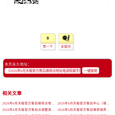
贵州省安顺市西秀区中华南路天梭售后服务中心（需提前预约）
贵州省毕节市七星关区松山路天梭售后服务中心（需提前预约）
贵州省六盘水市钟山区钟山大道天梭售后服务中心（需提前预约）
贵州省黔东南苗族侗族自治州凯里市北京西路天梭售后服务中心（需提前预约）
贵州省黔西南布依族苗族自治州兴义市大道与桔香路交汇处天梭售后服务中心（需提前预约）
0
贵州省铜仁市碧江区民主路天梭售后服务中心（需提前预约）
贵州省遵义市红花岗区共青大道与嵩山路交叉口天梭售后服务中心（需提前预约）
赞一下
去提问
四川省阿坝州市马尔康市团结街天梭售后服务中心（需提前预约）
四川省巴中市巴州区江北大道天梭售后服务中心（需提前预约）
本页永久地址：
四川省成都市锦江区人民东路6号SAC东原中心24层2406B室天梭售后服务中心（需提前预约）
一键复制
四川省达州市通川区中心广场、老车坝天梭售后服务中心（需提前预约）
四川省德阳市旌阳区长江西路、南街天梭售后服务中心（需提前预约）
四川省甘孜州市康定市情歌广场、箭炉街天梭售后服务中心（需提前预约）
相关文章
四川省广安市广安区建安南路天梭售后服务中心（需提前预约）
四川省广元市利州区老城南北街、东大街天梭售后服务中心（需提前预约）
2026年6月天梭官方售后维修点地址电话权威手册版
2026年6月天梭官方售后中心（维修保养）网点最终迁移及新设终稿
四川省乐山市市中区嘉定中路天梭售后服务中心（需提前预约）
2026年6月天梭官方售后点调整清单（迁址+新开业）
2026年6月天梭官方售后维修保养网络迁址与新增网点速递