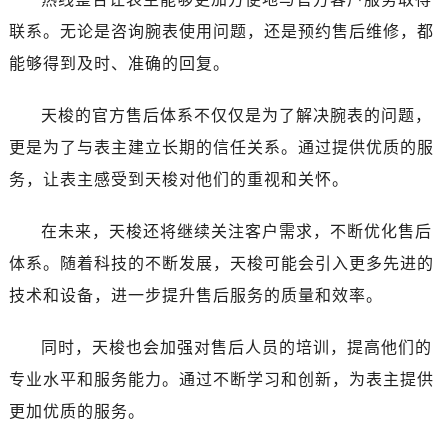
新疆维吾尔自治区阿克苏市东大街天梭售后服务中心（需提前预约）
联系。无论是咨询腕表使用问题，还是预约售后维修，都
新疆维吾尔自治区阿拉尔市胜利大道天梭售后服务中心（需提前预约）
能够得到及时、准确的回复。
新疆维吾尔自治区阿拉山口市友好路天梭售后服务中心（需提前预约）
新疆维吾尔自治区阿勒泰市解放路天梭售后服务中心（需提前预约）
天梭的官方售后体系不仅仅是为了解决腕表的问题，
新疆维吾尔自治区阿图什市光明路天梭售后服务中心（需提前预约）
更是为了与表主建立长期的信任关系。通过提供优质的服
新疆维吾尔自治区白杨市军垦路天梭售后服务中心（需提前预约）
新疆维吾尔自治区北屯市团结路天梭售后服务中心（需提前预约）
务，让表主感受到天梭对他们的重视和关怀。
新疆维吾尔自治区博乐市博乐市北京路天梭售后服务中心（需提前预约）
在未来，天梭还将继续关注客户需求，不断优化售后
新疆维吾尔自治区昌吉市延安北路天梭售后服务中心（需提前预约）
新疆维吾尔自治区阜康市博峰路天梭售后服务中心（需提前预约）
体系。随着科技的不断发展，天梭可能会引入更多先进的
新疆维吾尔自治区哈密市伊州区建国北路天梭售后服务中心（需提前预约）
技术和设备，进一步提升售后服务的质量和效率。
新疆维吾尔自治区和田市和田市北京西路天梭售后服务中心（需提前预约）
新疆维吾尔自治区胡杨河市胡杨河市胡杨路天梭售后服务中心（需提前预约）
同时，天梭也会加强对售后人员的培训，提高他们的
新疆维吾尔自治区霍尔果斯市亚欧北路天梭售后服务中心（需提前预约）
专业水平和服务能力。通过不断学习和创新，为表主提供
新疆维吾尔自治区喀什市解放北路天梭售后服务中心（需提前预约）
更加优质的服务。
新疆维吾尔自治区可克达拉市幸福路天梭售后服务中心（需提前预约）