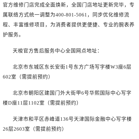
无锡市梁溪区人民中路139号恒隆广场写字楼1座11层1104室（需提前预约）
官方维修门店完成全面焕新，全国门店地址更新完毕，专
南通市崇川区工农路57号圆融广场写字楼16层1603室（需提前预约）
属联络方式统一调整为400-801-5061，同步优化维修流
苏州市苏州工业园区星港街199号苏州中心办公楼C座22层08室（需提前预约）
程、丰富维修项目，为消费者提供更便捷、专业的腕表养
武汉市江汉区解放大道686号世界贸易大厦38层09室（需提前预约）
护服务。
南宁市青秀区金湖路59号地王大厦12楼1224室（需提前预约）
合肥市蜀山区潜山路111号万象城华润大厦B座12楼03室（需提前预约）
天梭官方售后服务中心全国网点地址：
泉州市丰泽区宝洲路729号浦西万达中心写字楼A座7楼709室（需提前预约）
青岛市南区山东路6号华润大厦B座22层04室（需提前预约）
北京市东城区东长安街1号东方广场写字楼W3座6层
烟台市芝罘区胜利路139号万达金融中心A座907室（需提前预约）
602室（需提前预约）
长春市朝阳区西安大路727号中银大厦A座(旺进大厦)18层09室（需提前预约）
贵阳市南明区都司高架桥路33号亨特国际金融中心14楼14D（需提前预约）
北京市朝阳区建国门外大街甲6号华熙国际中心写字
昆明市盘龙区北京路928号同德昆明广场写字楼10层06室（需提前预约）
楼D座11层1102室（需提前预约）
石家庄市长安区中山东路39号勒泰中心写字楼B座13层07室（需提前预约）
西安市碑林区南关正街88号华侨城长安国际中心E座6楼10室（需提前预约）
天津市和平区赤峰道136号天津国际金融中心写字楼
海口市龙华区金贸东路5号海口华润大厦B座17层1707室（需提前预约）
26层2603室（需提前预约）
唐山市路南区新华东道100号万达广场写字楼A座10层1002室（需提前预约）