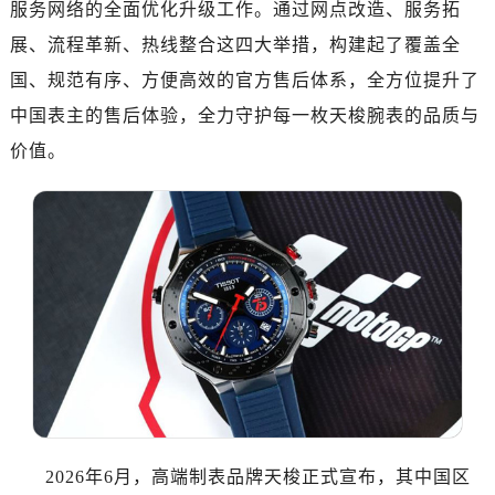
服务网络的全面优化升级工作。通过网点改造、服务拓
广州市越秀区环市东路371-375号世界贸易中心大厦南塔写字楼15层07室（需提前预约）
深圳市罗湖区深南东路5001号华润大厦写字楼17层1701室（需提前预约）
展、流程革新、热线整合这四大举措，构建起了覆盖全
惠州市惠城区江北文昌一路7号华贸大厦写字楼1座30层05室（需提前预约）
国、规范有序、方便高效的官方售后体系，全方位提升了
厦门市思明区湖滨东路95号华润大厦写字楼B座11层1104室（需提前预约）
中国表主的售后体验，全力守护每一枚天梭腕表的品质与
成都市锦江区人民东路6号SAC东原中心写字楼24层2406B室（需提前预约）
价值。
重庆市江北区观音桥步行街2号融恒时代广场写字楼9层902室（需提前预约）
长沙市芙蓉区定王台街道建湘路393号世茂环球金融中心写字楼（芙蓉广场）10层13室（需提前预约）
郑州市二七区铭功路10号华润大厦写字楼29层2905室（需提前预约）
太原市迎泽区解放路15号亨得利名表服务中心（品牌授权店）3层整层（需提前预约）
沈阳市沈河区中街路137号亨得利名表服务中心（品牌授权店）1层整层（需提前预约）
沈阳市沈河区中街路83号亨得利名表服务中心（品牌授权店）1层整层（需提前预约）
乌鲁木齐市天山区红山路26号时代广场（CCMALL）C座17层17-B（需提前预约）
温州市鹿城区锦绣路1067号置信广场10层1015室（需提前预约）
大连市中山区人民路15号国际金融大厦7层G室（需提前预约）
佛山市禅城区季华五路57号万科金融中心C座12层1205室（需提前预约）
东莞市东城街道鸿福东路1号民盈国贸中心T1写字楼9层907室（需提前预约）
2026年6月，高端制表品牌天梭正式宣布，其中国区