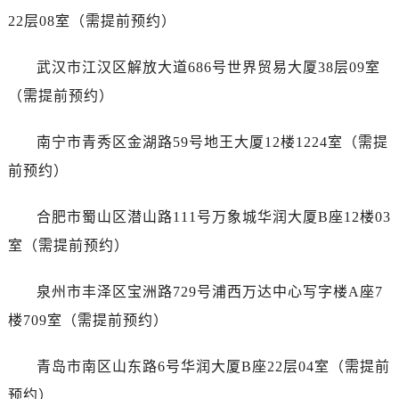
山东省潍坊市奎文区东风东街天梭售后服务中心（需提前预约）
22层08室（需提前预约）
山东省枣庄市滕州市北辛路与善国路交叉口天梭售后服务中心（需提前预约）
山东省淄博市张店区金晶大道天梭售后服务中心（需提前预约）
武汉市江汉区解放大道686号世界贸易大厦38层09室
上海市黄浦区南京东路299号宏伊国际广场写字楼8层806室天梭售后服务中心（需提前预约）
（需提前预约）
上海市徐汇区虹桥路3号港汇中心2座37层3705室天梭售后服务中心（需提前预约）
浙江省杭州市上城区钱江路1366号华润大厦A座5层503-5室天梭售后服务中心（需提前预约）
南宁市青秀区金湖路59号地王大厦12楼1224室（需提
浙江省湖州市吴兴区劳动路天梭售后服务中心（需提前预约）
前预约）
浙江省嘉兴市南湖区广益路705号嘉兴世界贸易中心A座13层1304室天梭售后服务中心（需提前预约）
浙江省金华市金东区东市南街777号金华万达广场4号楼22楼2209室天梭售后服务中心（需提前预约）
合肥市蜀山区潜山路111号万象城华润大厦B座12楼03
浙江省丽水市莲都区解放街天梭售后服务中心（需提前预约）
室（需提前预约）
浙江省宁波市江北区大闸南路500号来福士广场办公楼20层2009室天梭售后服务中心（需提前预约）
浙江省衢州市柯城区上街天梭售后服务中心（需提前预约）
泉州市丰泽区宝洲路729号浦西万达中心写字楼A座7
浙江省绍兴市越城区胜利东路379号世茂天际中心写字楼8层805室天梭售后服务中心（需提前预约）
楼709室（需提前预约）
浙江省舟山市定海区解放东路天梭售后服务中心（需提前预约）
澳门特别行政区大堂区议事亭前地（新马路）天梭售后服务中心（需提前预约）
青岛市南区山东路6号华润大厦B座22层04室（需提前
澳门特别行政区风顺堂区南湾大马路天梭售后服务中心（需提前预约）
预约）