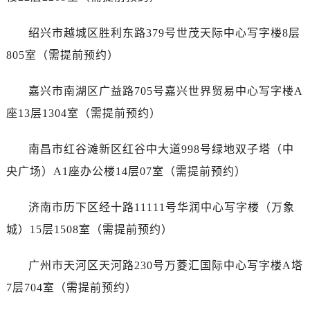
辽宁省营口市站前区市府路与渤海大街交叉口天梭售后服务中心（需提前预约）
辽宁省沈阳市沈河区中街路137号亨得利名表维修授权店1楼天梭售后服务中心（需提前预约）
绍兴市越城区胜利东路379号世茂天际中心写字楼8层
辽宁省沈阳市沈河区中街路83号亨得利名表维修授权店1楼天梭售后服务中心（需提前预约）
805室（需提前预约）
北京市朝阳区建国门外大街甲6号华熙国际中心D座11层1102室天梭售后服务中心（需提前预约）
北京市东城区东长安街1号王府井东方广场W3座6层602室天梭售后服务中心（需提前预约）
嘉兴市南湖区广益路705号嘉兴世界贸易中心写字楼A
河北省保定市竞秀区朝阳北大街北国先天下天梭售后服务中心（需提前预约）
座13层1304室（需提前预约）
内蒙古自治区阿拉善盟市左旗土尔扈特大街天梭售后服务中心（需提前预约）
内蒙古自治区巴彦淖尔市临河区新华街天梭售后服务中心（需提前预约）
南昌市红谷滩新区红谷中大道998号绿地双子塔（中
内蒙古自治区包头市青山区幸福路甲3号王府井百货名表维修天梭售后服务中心（需提前预约）
央广场）A1座办公楼14层07室（需提前预约）
内蒙古自治区赤峰市红山区哈达街天梭售后服务中心（需提前预约）
内蒙古自治区鄂尔多斯市东胜区伊金霍洛街天梭售后服务中心（需提前预约）
济南市历下区经十路11111号华润中心写字楼（万象
内蒙古自治区呼伦贝尔市海拉尔区中央街天梭售后服务中心（需提前预约）
城）15层1508室（需提前预约）
内蒙古自治区通辽市科尔沁区明仁大街天梭售后服务中心（需提前预约）
内蒙古自治区乌海市海勃湾区人民南路天梭售后服务中心（需提前预约）
广州市天河区天河路230号万菱汇国际中心写字楼A塔
内蒙古自治区乌兰察布市集宁区恩和大街天梭售后服务中心（需提前预约）
7层704室（需提前预约）
内蒙古自治区锡林郭勒盟市锡林浩特市光明街与额尔敦路交叉口天梭售后服务中心（需提前预约）