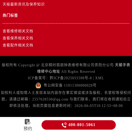
天梭最新资讯及保养知识
热门标签
查看维修相关文档
查看保养相关文档
查看配件相关文档
版权所有 Copyright @ 北京精时翡丽钟表维修有限公司贵阳分公司
天梭手表
维修中心地址
All Rights Reserved
ICP备案号：
黔ICP备2025055598号-8
|
XML
粤公网安备 11011306006028号
如权利人或知情人士发现本站内容存在事实错误或涉及版权、名誉权等侵权问
题，请通过邮箱：2557628530@qq.com 与我们联系，我们将在收到通知后立
即依法处理。当前页面信息更新时间：2026-06-05T10:12:33+08:00


400-801-5061
预约