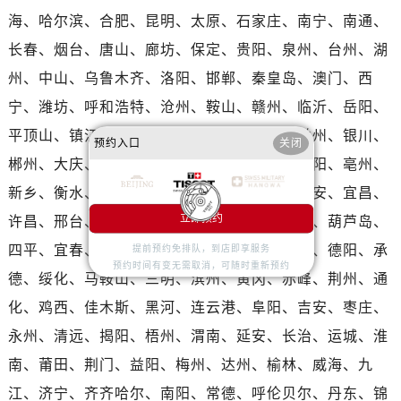
香港特别行政区九龙区油尖旺区弥敦道天梭售后服务中心（需提前预约）
海、哈尔滨、合肥、昆明、太原、石家庄、南宁、南通、
香港特别行政区铜锣湾区湾仔区轩尼诗道天梭售后服务中心（需提前预约）
长春、烟台、唐山、廊坊、保定、贵阳、泉州、台州、湖
河南省安阳市文峰区解放大道天梭售后服务中心（需提前预约）
州、中山、乌鲁木齐、洛阳、邯郸、秦皇岛、澳门、西
河南省鹤壁市淇滨区九州路天梭售后服务中心（需提前预约）
宁、潍坊、呼和浩特、沧州、鞍山、赣州、临沂、岳阳、
河南省济源市沁园街道济水大道天梭售后服务中心（需提前预约）
河南省焦作市解放区解放路天梭售后服务中心（需提前预约）
平顶山、镇江、桂林、芜湖、汕头、淄博、兰州、银川、
预约入口
关闭
河南省开封市鼓楼区中山路天梭售后服务中心（需提前预约）
郴州、大庆、张家口、衡阳、焦作、周口、邵阳、亳州、
河南省洛阳市西工区中州中路与解放路交叉口天梭售后服务中心（需提前预约）
新乡、衡水、牡丹江、德州、聊城、包头、淮安、宜昌、
河南省漯河市源汇区交通路天梭售后服务中心（需提前预约）
立即预约
许昌、邢台、宿迁、丽水、蚌埠、上饶、晋中、葫芦岛、
河南省南阳市宛城区范蠡东路与南都路交叉口天梭售后服务中心（需提前预约）
四平、宜春、滁州、大同、舟山、绵阳、天水、德阳、承
提前预约免排队，到店即享服务
河南省平顶山市卫东区建设路天梭售后服务中心（需提前预约）
预约时间有变无需取消，可随时重新预约
德、绥化、马鞍山、三明、滨州、黄冈、赤峰、荆州、通
河南省濮阳市大华龙区开州路绿城路交叉口天梭售后服务中心（需提前预约）
化、鸡西、佳木斯、黑河、连云港、阜阳、吉安、枣庄、
河南省三门峡市湖滨区和平路天梭售后服务中心（需提前预约）
河南省商丘市梁园区神火大道天梭售后服务中心（需提前预约）
永州、清远、揭阳、梧州、渭南、延安、长治、运城、淮
河南省新乡市红旗区人民路天梭售后服务中心（需提前预约）
南、莆田、荆门、益阳、梅州、达州、榆林、威海、九
河南省信阳市浉河区东方红大道天梭售后服务中心（需提前预约）
江、济宁、齐齐哈尔、南阳、常德、呼伦贝尔、丹东、锦