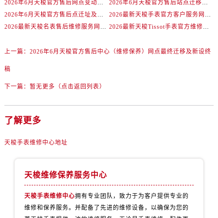
2026年6月天梭官方售后网点变动速查补充手册（迁址及新增）
2026年6月天梭官方售后站点迁移及新开总览
四川省凉山州市西昌市大巷口下街天梭售后服务中心（需提前预约）
2026年6月天梭官方售后点迁址及新开店确认通知
2026最新天梭手表官方客户服务网点地址调研报告
四川省泸州市江阳区治平路天梭售后服务中心（需提前预约）
2026最新天梭名表售后维修服务网点地址考察报告
2026最新天梭Tissot手表官方维修服务网点地址考察报告
四川省眉山市东坡区三苏路天梭售后服务中心（需提前预约）
四川省绵阳市涪城区翠花街天梭售后服务中心（需提前预约）
上一篇：
2026年6月天梭官方售后中心（维修保养）网点最终迁移及新设终
四川省南充市高坪区江东大道天梭售后服务中心（需提前预约）
稿
四川省内江市东兴区汉安大道天梭售后服务中心（需提前预约）
四川省攀枝花市东区三线大道北段天梭售后服务中心（需提前预约）
下一篇：
暂无更多（点击返回列表）
四川省遂宁市船山区香林南路天梭售后服务中心（需提前预约）
四川省雅安市雨城区熊猫大道天梭售后服务中心（需提前预约）
了解更多
四川省宜宾市翠屏区长翠路天梭售后服务中心（需提前预约）
四川省资阳市雁江区滨江大道一段与和平南路天梭售后服务中心（需提前预约）
天梭手表维修中心地址
四川省自贡市自流井区华商北路天梭售后服务中心（需提前预约）
西藏自治区阿里地区噶尔县北京西路天梭售后服务中心（需提前预约）
天梭维修保养服务中心
西藏自治区昌都市卡若区昌都西路天梭售后服务中心（需提前预约）
西藏自治区拉萨市城关区北京中路天梭售后服务中心（需提前预约）
天梭手表维修中心
拥有专业团队，致力于为客户提供专业的
维修和保养服务。并配备了先进的维修设备，以确保为您的
西藏自治区林芝市巴宜区广东路天梭售后服务中心（需提前预约）