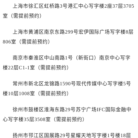
台州市椒江区东海大道1800号腾达中心东1幢20楼2002室（需提前预约）
上海市徐汇区虹桥路3号港汇中心写字楼2座37层3705
黑龙江省大庆市萨尔图区会战大街天梭售后服务中心（需提前预约）
室（需提前预约）
黑龙江省鹤岗市向阳区红军路天梭售后服务中心（需提前预约）
黑龙江省黑河市爱辉区中央街天梭售后服务中心（需提前预约）
上海市黄浦区南京东路299号宏伊国际广场写字楼8层
黑龙江省鸡西市鸡冠区红军路天梭售后服务中心（需提前预约）
806室（需提前预约）
黑龙江省佳木斯市向阳区长安路天梭售后服务中心（需提前预约）
黑龙江省牡丹江市东安区太平路天梭售后服务中心（需提前预约）
南京市秦淮区中山南路1号（新街口）南京中心写字
黑龙江省七台河市桃山区大同街天梭售后服务中心（需提前预约）
楼22层C1-1室（需提前预约）
黑龙江省齐齐哈尔市龙沙区龙华路天梭售后服务中心（需提前预约）
黑龙江省双鸭山市尖山区新兴大街天梭售后服务中心（需提前预约）
常州市新北区龙锦路1590号现代传媒中心写字楼5号
黑龙江省绥化市北林区新华街与康庄路交叉口天梭售后服务中心（需提前预约）
楼10层1008室（需提前预约）
黑龙江省伊春市伊美区通河路天梭售后服务中心（需提前预约）
吉林省白城市洮北区明仁南街天梭售后服务中心（需提前预约）
徐州市鼓楼区淮海东路29号苏宁广场IFC国际金融中
吉林省白山市浑江区浑江大街天梭售后服务中心（需提前预约）
心写字楼35层3508室（需提前预约）
吉林省吉林市船营区河南街天梭售后服务中心（需提前预约）
吉林省辽源市龙山区人民大街天梭售后服务中心（需提前预约）
扬州市邗江区国展路29号星耀天地写字楼1号楼18层