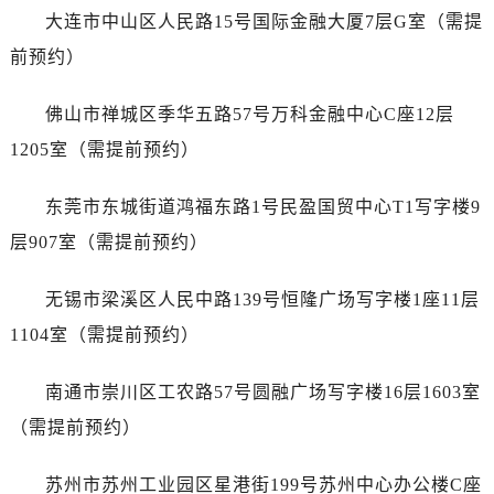
江西省九江市浔阳区浔阳路天梭售后服务中心（需提前预约）
大连市中山区人民路15号国际金融大厦7层G室（需提
江西省南昌市红谷滩新区红谷中大道998号绿地双子塔（中央广场）A1座办公楼14层1407室天梭售后服务中心（需提前预约）
前预约）
江西省萍乡市安源区萍安北大道与康庄路交叉口天梭售后服务中心（需提前预约）
江西省上饶市信州区滨江西路天梭售后服务中心（需提前预约）
佛山市禅城区季华五路57号万科金融中心C座12层
江西省新余市渝水区北湖西路天梭售后服务中心（需提前预约）
1205室（需提前预约）
江西省宜春市袁州区中山中路天梭售后服务中心（需提前预约）
江西省鹰潭市月湖区胜利东路天梭售后服务中心（需提前预约）
东莞市东城街道鸿福东路1号民盈国贸中心T1写字楼9
山东省德州市德城区东风中路天梭售后服务中心（需提前预约）
层907室（需提前预约）
山东省东营市东营区济南路天梭售后服务中心（需提前预约）
山东省济南市历下区经十路11111号华润中心写字楼（万象城）15层1508室天梭售后服务中心（需提前预约）
无锡市梁溪区人民中路139号恒隆广场写字楼1座11层
山东省济宁市任城区太白楼路天梭售后服务中心（需提前预约）
1104室（需提前预约）
山东省莱芜市文化南路8号银座商城名表维修一楼名表维修天梭售后服务中心（需提前预约）
山东省临沂市兰山区解放路天梭售后服务中心（需提前预约）
南通市崇川区工农路57号圆融广场写字楼16层1603室
山东省日照市东港区烟台路天梭售后服务中心（需提前预约）
（需提前预约）
山东省泰安市泰山区财源街道泰山大街天梭售后服务中心（需提前预约）
山东省威海市环翠区新威海路89号振华商厦一楼名表维修天梭售后服务中心（需提前预约）
苏州市苏州工业园区星港街199号苏州中心办公楼C座