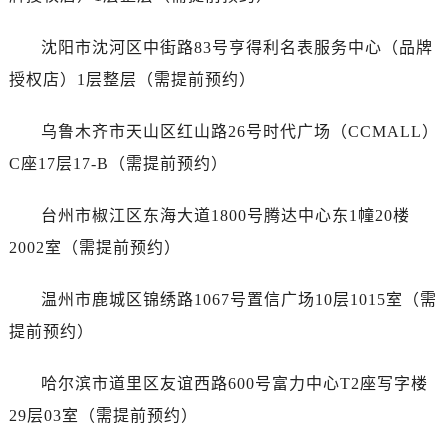
福建省三明市三元区东乾二路天梭售后服务中心（需提前预约）
福建省漳州市龙文区步港路天梭售后服务中心（需提前预约）
沈阳市沈河区中街路83号亨得利名表服务中心（品牌
江苏省常州市新北区龙锦路1590号现代传媒中心5号楼10层1008室天梭售后服务中心（需提前预约）
授权店）1层整层（需提前预约）
江苏省淮安市清江浦区淮海北路天梭售后服务中心（需提前预约）
江苏省连云港市海州区通灌北路天梭售后服务中心（需提前预约）
乌鲁木齐市天山区红山路26号时代广场（CCMALL）
江苏省南京市秦淮区中山南路1号南京中心22层22-C1-C3室天梭售后服务中心（需提前预约）
C座17层17-B（需提前预约）
江苏省宿迁市宿城区西湖路天梭售后服务中心（需提前预约）
江苏省泰州市海陵区永定东路399号置地商务中心东塔（华润万象城）17层1706室天梭售后服务中心（需提前预约）
台州市椒江区东海大道1800号腾达中心东1幢20楼
江苏省徐州市鼓楼区淮海东路29号苏宁广场IFC国际金融中心35层3508室天梭售后服务中心（需提前预约）
2002室（需提前预约）
江苏省盐城市盐都区世纪大道5号盐城金融城写字楼1号楼16层1604室天梭售后服务中心（需提前预约）
江苏省扬州市邗江区国展路29号星耀天地写字楼1号楼18层1803室天梭售后服务中心（需提前预约）
温州市鹿城区锦绣路1067号置信广场10层1015室（需
江苏省镇江市京口区中山东路天梭售后服务中心（需提前预约）
提前预约）
江西省抚州市临川区赣东大道天梭售后服务中心（需提前预约）
江西省赣州市章贡区文清路天梭售后服务中心（需提前预约）
哈尔滨市道里区友谊西路600号富力中心T2座写字楼
江西省吉安市吉州区井冈山大道天梭售后服务中心（需提前预约）
29层03室（需提前预约）
江西省景德镇市珠山区珠山中路天梭售后服务中心（需提前预约）