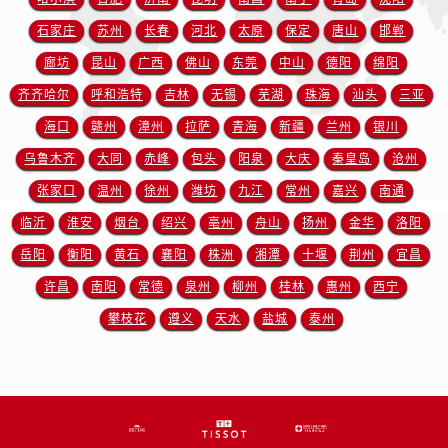
石家庄
苏州
长春
河北
太原
保定
唐山
邯郸
廊坊
昆山
广西
佛山
东莞
中山
德阳
绵阳
齐齐哈尔
呼和浩特
吉林
无锡
芜湖
珠海
汕头
三亚
海口
赣州
漳州
拉萨
青海
新疆
兰州
银川
乌鲁木齐
大同
赤峰
包头
阳泉
大庆
秦皇岛
沧州
张家口
温州
徐州
潍坊
九江
常州
嘉兴
南通
临沂
淮安
烟台
绍兴
亳州
舟山
扬州
金华
洛阳
岳阳
衡阳
黄石
襄阳
株洲
湘潭
十堰
荆州
宜昌
许昌
南阳
常德
泉州
柳州
桂林
惠州
西宁
攀枝花
遵义
天水
盐城
泰州