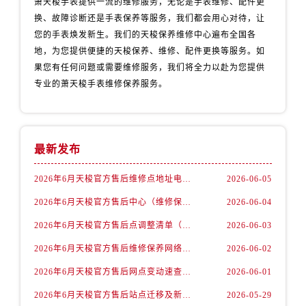
萧天梭手表提供一流的维修服务，无论是手表维修、配件更
西藏自治区那曲市色尼区浙江西路天梭售后服务中心（需提前预约）
换、故障诊断还是手表保养等服务，我们都会用心对待，让
西藏自治区日喀则市桑珠孜区上海中路天梭售后服务中心（需提前预约）
您的手表焕发新生。我们的天梭保养维修中心遍布全国各
西藏自治区山南市乃东区湖北大道天梭售后服务中心（需提前预约）
地，为您提供便捷的天梭保养、维修、配件更换等服务。如
云南省保山市隆阳区正阳路天梭售后服务中心（需提前预约）
果您有任何问题或需要维修服务，我们将全力以赴为您提供
云南省楚雄彝族自治州楚雄市鹿城南路天梭售后服务中心（需提前预约）
专业的萧天梭手表维修保养服务。
云南省大理白族自治州大理市建设路天梭售后服务中心（需提前预约）
云南省德宏傣族景颇族自治州芒市团结大街天梭售后服务中心（需提前预约）
云南省迪庆藏族自治州香格里拉市长征大道天梭售后服务中心（需提前预约）
最新发布
云南省红河哈尼族彝族自治州蒙自市天马路天梭售后服务中心（需提前预约）
云南省丽江市古城区七星街天梭售后服务中心（需提前预约）
2026年6月天梭官方售后维修点地址电话权威手册版
2026-06-05
云南省临沧市临翔区世纪路天梭售后服务中心（需提前预约）
2026年6月天梭官方售后中心（维修保养）网点最终迁移及新设终稿
2026-06-04
云南省怒江傈僳族自治州泸水市人民路天梭售后服务中心（需提前预约）
2026年6月天梭官方售后点调整清单（迁址+新开业）
2026-06-03
云南省普洱市思茅区振兴大道天梭售后服务中心（需提前预约）
2026年6月天梭官方售后维修保养网络迁址与新增网点速递
2026-06-02
云南省曲靖市麒麟区学府路天梭售后服务中心（需提前预约）
2026年6月天梭官方售后网点变动速查补充手册（迁址及新增）
2026-06-01
云南省文山壮族苗族自治州文山市东风路天梭售后服务中心（需提前预约）
云南省西双版纳傣族自治州景洪市宣慰大道天梭售后服务中心（需提前预约）
2026年6月天梭官方售后站点迁移及新开总览
2026-05-29