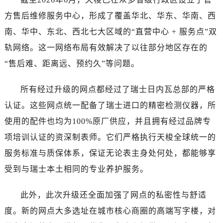
湖南省郴州市北湖区国庆北路天梭售后服务中心（需提前预约）
方售后维修服务中心，形成了覆盖华北、华东、华南、西
湖南省衡阳市雁峰区解放路天梭售后服务中心（需提前预约）
南、华中、东北、西北七大区域的“直营中心 + 服务点”双
湖南省怀化市鹤城区迎丰中路天梭售后服务中心（需提前预约）
湖南省娄底市娄星区长青街天梭售后服务中心（需提前预约）
轨网络。这一网络布局有效解决了以往部分地区存在的
湖南省邵阳市双清区东风路天梭售后服务中心（需提前预约）
“售后难、距离远、预约久”等问题。
湖南省湘潭市雨湖区莲城大道天梭售后服务中心（需提前预约）
湖南省益阳市赫山区桃花仑路天梭售后服务中心（需提前预约）
所有经过升级的网点都经过了瑞士日内瓦总部的严格
湖南省永州市冷水滩区永州大道与中兴路交叉口天梭售后服务中心（需提前预约）
认证。这些网点统一配备了瑞士进口的精密检测仪器，所
湖南省岳阳市岳阳楼区东茅岭路天梭售后服务中心（需提前预约）
使用的配件也均为100%原厂供应，并且拥有经过品牌专
湖南省张家界市永定区解放路天梭售后服务中心（需提前预约）
项培训认证的资深制表师。它们严格执行天梭全球统一的
湖南省长沙市芙蓉区建湘路393号世茂环球金融中心写字楼10层1013室天梭售后服务中心（需提前预约）
服务标准与质保体系，保证无论表主身处何处，都能够享
湖南省株洲市芦淞区建设南路天梭售后服务中心（需提前预约）
受到与瑞士本土相同的专业养护服务。
甘肃省白银市白银区北京路天梭售后服务中心（需提前预约）
甘肃省定西市安定区解放路天梭售后服务中心（需提前预约）
此外，此次升级还全面加强了网点的私密性与舒适
甘肃省敦煌市沙州镇阳关中路天梭售后服务中心（需提前预约）
度。新的网点大多选址在城市核心商圈的高端写字楼，对
甘肃省合作市人民街天梭售后服务中心（需提前预约）