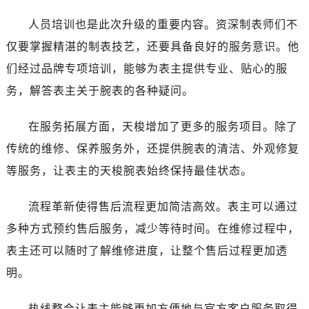
青海省海北藏族自治州海晏县将军路天梭售后服务中心（需提前预约）
人员培训也是此次升级的重要内容。资深制表师们不
青海省海东市乐都区滨河路天梭售后服务中心（需提前预约）
青海省海南藏族自治州共和县青海湖大街天梭售后服务中心（需提前预约）
仅要掌握精湛的制表技艺，还要具备良好的服务意识。他
青海省海西蒙古族藏族自治州德令哈市柴达木路天梭售后服务中心（需提前预约）
们经过品牌专项培训，能够为表主提供专业、贴心的服
青海省黄南藏族自治州同仁市德合隆路天梭售后服务中心（需提前预约）
务，解答表主关于腕表的各种疑问。
青海省西宁市城西区海湖新区西关大道天梭售后服务中心（需提前预约）
青海省玉树藏族自治州结古镇胜利路天梭售后服务中心（需提前预约）
在服务拓展方面，天梭增加了更多的服务项目。除了
陕西省安康市汉滨区金州路天梭售后服务中心（需提前预约）
传统的维修、保养服务外，还提供腕表的清洁、外观修复
陕西省宝鸡市渭滨区经二路天梭售后服务中心（需提前预约）
等服务，让表主的天梭腕表始终保持最佳状态。
陕西省汉中市汉台区北大街天梭售后服务中心（需提前预约）
陕西省商洛市商州区州城街天梭售后服务中心（需提前预约）
流程革新使得售后流程更加简洁高效。表主可以通过
陕西省铜川市王益区红旗街天梭售后服务中心（需提前预约）
多种方式预约售后服务，减少等待时间。在维修过程中，
陕西省渭南市临渭区东风大街天梭售后服务中心（需提前预约）
表主还可以随时了解维修进度，让整个售后过程更加透
陕西省咸阳市秦都区沣西新城统一西路与白马河路交汇处天梭售后服务中心（需提前预约）
明。
陕西省延安市宝塔区中心街天梭售后服务中心（需提前预约）
陕西省榆林市榆阳区长兴路天梭售后服务中心（需提前预约）
热线整合让表主能够更加方便地与官方客户服务取得