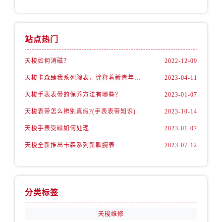
云南省玉溪市红塔区南北大街天梭售后服务中心（需提前预约）
云南省昭通市昭阳区青年路天梭售后服务中心（需提前预约）
重庆市江北区观音桥步行街2号融恒时代广场9层902室天梭售后服务中心（需提前预约）
站点热门
新疆维吾尔自治区乌鲁木齐市天山区红山路26号时代广场（CCMALL）C座17层17-B天梭售后服务中心（需提前预约）
浙江省温州市鹿城区锦绣路1067号置信广场10层1015室天梭售后服务中心（需提前预约）
天梭如何消磁？
2022-12-09
辽宁省大连市中山区人民路15号国际金融大厦7层G室天梭售后服务中心（需提前预约）
天梭卡森臻我系列腕表，诠释着新青年的生活态度
2023-04-11
广东省佛山市禅城区季华五路57号万科金融中心C座12层1205室天梭售后服务中心（需提前预约）
天梭手表表带的保养方法有哪些？
2023-01-07
广东省东莞市东城街道鸿福东路1号民盈国贸中心T1写字楼9层907室天梭售后服务中心（需提前预约）
天梭表带怎么辨别真假?(手表表带知识)
2023-10-14
江苏省无锡市梁溪区人民中路139号恒隆广场写字楼1座11层1104室天梭售后服务中心（需提前预约）
天梭手表受磁如何处理
2023-01-07
江苏省南通市崇川区工农路57号圆融广场写字楼16层1603室天梭售后服务中心（需提前预约）
江苏省苏州市苏州工业园区 星港街199号苏州中心办公楼C座22层08室天梭售后服务中心（需提前预约）
天梭全新推出卡森系列新款腕表
2023-07-12
湖北省武汉市江汉区解放大道686号世界贸易大厦38层09室天梭售后服务中心（需提前预约）
广西省南宁市青秀区金湖路59号地王大厦12楼1224室天梭售后服务中心（需提前预约）
安徽省合肥市蜀山区潜山路111号万象城华润大厦B座12楼03室天梭售后服务中心（需提前预约）
分类标签
福建省泉州市丰泽区宝洲路729号浦西万达中心写字楼A座7楼709室天梭售后服务中心（需提前预约）
山东省青岛市南区山东路6号华润大厦B座22层04室天梭售后服务中心（需提前预约）
天梭维修