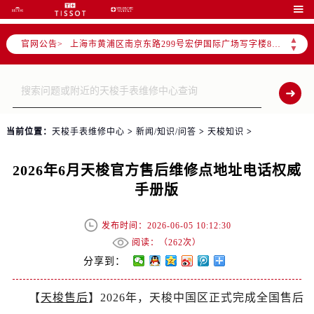
上海市徐汇区虹桥路3号港汇中心写字楼2座37层3705室（需提前预约）

上海市黄浦区南京东路299号宏伊国际广场写字楼8层806室（需提前预约）
▲
官网公告>
南京市秦淮区中山南路1号（新街口）南京中心写字楼22层C1-1室（需提前预约）
▼
常州市新北区龙锦路1590号现代传媒中心写字楼5号楼10层1008室（需提前预约）
徐州市鼓楼区淮海东路29号苏宁广场IFC国际金融中心写字楼35层3508室（需提前预约）
扬州市邗江区国展路29号星耀天地写字楼1号楼18层1803室（需提前预约）
盐城市盐都区世纪大道5号盐城金融城写字楼1号楼16层1604室（需提前预约）
当前位置：
天梭手表维修中心
>
新闻/知识/问答
>
天梭知识
>
泰州市海陵区永定东路399号置地商务中心东塔写字楼（华润万象城）17层1706室（需提前预约）
宁波市江北区大闸南路500号来福士广场办公楼20层2009室（需提前预约）
2026年6月天梭官方售后维修点地址电话权威
杭州市上城区钱江路1366号华润大厦写字楼A座5层503-5室（需提前预约）
手册版
金华市金东区东市南街777号金华万达广场写字楼4号楼22层2209室（需提前预约）
绍兴市越城区胜利东路379号世茂天际中心写字楼8层805室（需提前预约）
发布时间：2026-06-05 10:12:30
嘉兴市南湖区广益路705号嘉兴世界贸易中心写字楼A座13层1304室（需提前预约）
阅读：（
262次）
南昌市红谷滩新区红谷中大道998号绿地双子塔（中央广场）A1座办公楼14层07室（需提前预约）
分享到：
济南市历下区经十路11111号华润中心写字楼（万象城）15层1508室（需提前预约）
【
天梭售后
】2026年，天梭中国区正式完成全国售后
广州市天河区天河路230号万菱汇国际中心写字楼A塔7层704室（需提前预约）