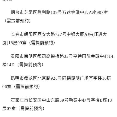
澳门特别行政区花地玛堂区关闸广场天梭售后服务中心（需提前预约）
澳门特别行政区花王堂区大三巴商圈天梭售后服务中心（需提前预约）
烟台市芝罘区胜利路139号万达金融中心A座907室
澳门特别行政区嘉模堂区官也街天梭售后服务中心（需提前预约）
（需提前预约）
澳门省路氹城市金光大道天梭售后服务中心（需提前预约）
澳门特别行政区望德堂区塔石广场天梭售后服务中心（需提前预约）
长春市朝阳区西安大路727号中银大厦A座(旺进大
福建省福州市晋安区竹屿路6号东二环泰禾广场2号楼5层509室天梭售后服务中心（需提前预约）
厦)18层09室（需提前预约）
福建省厦门市思明区湖滨东路95号万象城华润大厦B座11层1104室天梭售后服务中心（需提前预约）
广东省潮州市潮安区新风路与潮汕路交汇处天梭售后服务中心（需提前预约）
贵阳市南明区都司高架桥路33号亨特国际金融中心14
广东省广州市天河区天河路230号万菱汇国际中心A塔7层704室天梭售后服务中心（需提前预约）
楼14D（需提前预约）
广东省广州市越秀区环市东路371-375号世界贸易中心大厦南塔15层1507室天梭售后服务中心（需提前预约）
广东省河源市源城区越王大道天梭售后服务中心（需提前预约）
昆明市盘龙区北京路928号同德昆明广场写字楼10层
广东省惠州市惠城区江北文昌一路7号华贸大厦1座30层3005室天梭售后服务中心（需提前预约）
06室（需提前预约）
广东省江门市蓬江区广场西路天梭售后服务中心（需提前预约）
广东省揭阳市榕城进贤门步行街天梭售后服务中心（需提前预约）
石家庄市长安区中山东路39号勒泰中心写字楼B座13
广东省茂名市电白区水东街道迎宾大道天梭售后服务中心（需提前预约）
层07室（需提前预约）
广东省梅州市梅江区金燕大道天梭售后服务中心（需提前预约）