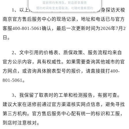
提前预约免排队，到店即享服务
福建省福州市鼓楼区五四路128-1号恒力城写字楼15层03室天梭售后服务中心（需提前预约）
预约时间有变无需取消，可随时重新预约
1、以上所有信息均基于本人2026年7月亲身探访天梭
福建省厦门市思明区湖滨东路95号万象城华润大厦B座11层1104室天梭售后服务中心（需提前预约）
南京官方售后服务中心的现场记录，地址和电话已与官方
广东省潮州市潮安区新风路与潮汕路交汇处天梭售后服务中心（需提前预约）
客服400-801-5061确认，最后一次更新时间为2026年7月2
广东省广州市天河区天河路230号万菱汇国际中心A塔7层704室天梭售后服务中心（需提前预约）
日。
广东省广州市越秀区环市东路371-375号世界贸易中心大厦南塔15层1507室天梭售后服务中心（需提前预约）
广东省河源市源城区越王大道天梭售后服务中心（需提前预约）
2、文中引用的价格表、质保政策、服务流程均来自
广东省惠州市惠城区江北文昌一路7号华贸大厦1座30层3005室天梭售后服务中心（需提前预约）
官方公示内容，具有权威性。如果需要查询其他城市的官
广东省江门市蓬江区广场西路天梭售后服务中心（需提前预约）
广东省揭阳市榕城进贤门步行街天梭售后服务中心（需提前预约）
方网点，或咨询具体腕表型号的报价，请直接拨打400-
广东省茂名市电白区水东街道迎宾大道天梭售后服务中心（需提前预约）
801-5061。
广东省梅州市梅江区金燕大道天梭售后服务中心（需提前预约）
广东省清远市清城区湖西路天梭售后服务中心（需提前预约）
3、我保留了取表时的工单和检测报告，有据可查。
广东省汕头市龙湖区长平路天梭售后服务中心（需提前预约）
建议大家在送修前通过官方渠道核实网点信息，避免寻找
广东省汕尾市城区香洲街道园林社区翠园街天梭售后服务中心（需提前预约）
第三方机构。官方售后服务中心配有统一的标识和工服，
广东省韶关市武江区芙蓉新区与老城中心交汇处天梭售后服务中心（需提前预约）
到店时注意核对。
广东省深圳市罗湖区深南东路5001号华润大厦17层1701室天梭售后服务中心（需提前预约）