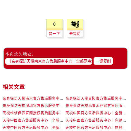
河南省焦作市解放区解放路天梭售后服务中心（需提前预约）
河南省开封市鼓楼区中山路天梭售后服务中心（需提前预约）
河南省洛阳市西工区中州中路与解放路交叉口天梭售后服务中心（需提前预约）
0
河南省漯河市源汇区交通路天梭售后服务中心（需提前预约）
赞一下
去提问
河南省南阳市宛城区范蠡东路与南都路交叉口天梭售后服务中心（需提前预约）
河南省平顶山市卫东区建设路天梭售后服务中心（需提前预约）
本页永久地址：
河南省濮阳市大华龙区开州路绿城路交叉口天梭售后服务中心（需提前预约）
一键复制
河南省三门峡市湖滨区和平路天梭售后服务中心（需提前预约）
河南省商丘市梁园区神火大道天梭售后服务中心（需提前预约）
河南省新乡市红旗区人民路天梭售后服务中心（需提前预约）
相关文章
河南省信阳市浉河区东方红大道天梭售后服务中心（需提前预约）
河南省许昌市魏都区建安大道与八龙路交叉口天梭售后服务中心（需提前预约）
亲身探访天梭南京官方售后服务中心｜全部网点地址电话（2026年7月最新）
亲身探访天梭贵阳官方售后服务中心｜服务热线及办公地址（2026年7月最新）
河南省郑州市二七区民主路10号华润大厦29层2905室天梭售后服务中心（需提前预约）
亲身探访天梭深圳官方售后服务中心｜最新地址与售后热线（2026年7月最新）
亲身探访天梭乌鲁木齐官方售后服务中心｜完整地址与联系电话（2026年7月最新）
河南省周口市川汇区七一路天梭售后服务中心（需提前预约）
天梭维修保养官网授权售后服务中心权威公示（2026年7月最新）
天梭中国官方售后服务中心｜全新地址电话权威信息通知（2026年7月最新）
河南省驻马店市驿城区乐山大道与置地大道交叉口天梭售后服务中心（需提前预约）
天梭中国官方售后服务中心｜全新电话和完整维修地址权威信息通告（2026年7月最新）
天梭中国官方售后服务中心｜完整地址及售后热线权威信息声明（2026年7月最新）
天梭中国官方售后服务中心｜全新官方地址与24小时热线权威信息通告（2026年7月最新）
天梭中国官方售后服务中心｜热线电话及门店地址权威信息声明（2026年7月最新）
湖北省鄂州市鄂城区文星大道天梭售后服务中心（需提前预约）