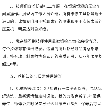
山西省吕梁市离石区永宁中路与建设街交叉口天梭售后服务中心（需提前预约）
2、技师们穿着防静电工作服，在恒温恒湿的无尘车
山西省朔州市朔城区怡西路与鄯阳西街交汇处天梭售后服务中心（需提前预约）
间里操作。据现场工作人员介绍，所有维修工具都是瑞士
山西省忻州市忻府区和平东街与七一南路交叉口天梭售后服务中心（需提前预约）
进口的，比如专门用于拆卸表针的爪钳和用于安装表蒙的
山西省阳泉市郊区平阳东街与新城大道交叉口天梭售后服务中心（需提前预约）
压盖机，精度达到微米级。
山西省运城市盐湖区河东街天梭售后服务中心（需提前预约）
山西省长治市潞州区英雄中路天梭售后服务中心（需提前预约）
3、我亲眼看到技师使用显微镜检查齿轮磨损情况，
山西省太原市迎泽区迎泽街道解放路15号亨得利名表维修授权店3楼天梭售后服务中心（需提前预约）
每个步骤都有详细记录。这里的技师都经过品牌总部培
天津市和平区赤峰道136号天津国际金融中心26层2603室天梭售后服务中心（需提前预约）
训，持有瑞士制表师协会认证的资质证书，从业年限平均
安徽省安庆市迎江区人民路天梭售后服务中心（需提前预约）
超过8年。
安徽省蚌埠市蚌山区淮河路天梭售后服务中心（需提前预约）
安徽省亳州市谯城区魏武大道天梭售后服务中心（需提前预约）
五、养护知识与日常使用建议
安徽省池州市贵池区长江路天梭售后服务中心（需提前预约）
安徽省滁州市琅琊区南谯北路天梭售后服务中心（需提前预约）
1、机械腕表建议每2-3年进行一次全面保养，包括拆
安徽省阜阳市颍州区颍州北路天梭售后服务中心（需提前预约）
解清洗、重新润滑和走时调校。我的力洛克戴了5年没保
安徽省淮北市相山区淮海路天梭售后服务中心（需提前预约）
养过，师傅说走时误差已经达到每天+15秒，保养后可以
安徽省淮南市田家庵区国庆中路天梭售后服务中心（需提前预约）