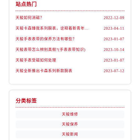
站点热门
甘肃省平凉市崆峒区西大街天梭售后服务中心（需提前预约）
甘肃省庆阳市西峰区南大街天梭售后服务中心（需提前预约）
天梭如何消磁？
2022-12-09
甘肃省天水市秦州区民主路天梭售后服务中心（需提前预约）
天梭卡森臻我系列腕表，诠释着新青年的生活态度
2023-04-11
甘肃省武威市凉州区迎宾路天梭售后服务中心（需提前预约）
天梭手表表带的保养方法有哪些？
2023-01-07
甘肃省张掖市甘州区民乐北路天梭售后服务中心（需提前预约）
宁夏回族自治区固原市原州区文化街天梭售后服务中心（需提前预约）
天梭表带怎么辨别真假?(手表表带知识)
2023-10-14
宁夏回族自治区石嘴山市大武口区贺兰山路天梭售后服务中心（需提前预约）
天梭手表受磁如何处理
2023-01-07
宁夏回族自治区吴忠市利通区开元大道天梭售后服务中心（需提前预约）
天梭全新推出卡森系列新款腕表
2023-07-12
宁夏回族自治区银川市兴庆区新华东路97号新百中心C馆一层C1-18号商铺天梭售后服务中心（需提前预约）
宁夏回族自治区中卫市沙坡头区鼓楼东街天梭售后服务中心（需提前预约）
青海省果洛藏族自治州玛沁县团结路天梭售后服务中心（需提前预约）
分类标签
青海省海北藏族自治州海晏县将军路天梭售后服务中心（需提前预约）
青海省海东市乐都区滨河路天梭售后服务中心（需提前预约）
天梭维修
青海省海南藏族自治州共和县青海湖大街天梭售后服务中心（需提前预约）
天梭保养
青海省海西蒙古族藏族自治州德令哈市柴达木路天梭售后服务中心（需提前预约）
天梭新闻
青海省黄南藏族自治州同仁市德合隆路天梭售后服务中心（需提前预约）