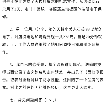
他去年在此更换了天梭杜鲁尔的机芯零件，从送修到取回
江苏省南京市秦淮区中山南路1号南京中心22层22-C1-C3室天梭售后服务中心（需提前预约）
只用了3天，走时非常稳，客服还主动提醒他注册电子保
江苏省宿迁市宿城区西湖路天梭售后服务中心（需提前预约）
修。
江苏省泰州市海陵区永定东路399号置地商务中心东塔（华润万象城）17层1706室天梭售后服务中心（需提前预约）
江苏省徐州市鼓楼区淮海东路29号苏宁广场IFC国际金融中心35层3508室天梭售后服务中心（需提前预约）
2、另一位用户分享，她的天梭小美人石英表电池没
江苏省盐城市盐都区世纪大道5号盐城金融城写字楼1号楼16层1604室天梭售后服务中心（需提前预约）
电了，到店换电池加清洗外观一共228元，当场20分钟就
江苏省扬州市邗江区国展路29号星耀天地写字楼1号楼18层1803室天梭售后服务中心（需提前预约）
取走了，工作人员详细教了她如何调整日期和避免误操
江苏省镇江市京口区中山东路天梭售后服务中心（需提前预约）
江西省抚州市临川区赣东大道天梭售后服务中心（需提前预约）
作。
江西省赣州市章贡区文清路天梭售后服务中心（需提前预约）
3、我自己的感受是，整个流程透明规范。送修时技
江西省吉安市吉州区井冈山大道天梭售后服务中心（需提前预约）
江西省景德镇市珠山区珠山中路天梭售后服务中心（需提前预约）
师当面记录了表壳划痕和走时误差，并出具了书面检测报
江西省九江市浔阳区浔阳路天梭售后服务中心（需提前预约）
告。取表时重新测试了防水性能，还附赠了一个品牌的表
江西省南昌市红谷滩新区红谷中大道998号绿地双子塔（中央广场）A1座办公楼14层1407室天梭售后服务中心（需提前预约）
盒。对比之前在外面的维修经历，这里更让人踏实。
江西省萍乡市安源区萍安北大道与康庄路交叉口天梭售后服务中心（需提前预约）
江西省上饶市信州区滨江西路天梭售后服务中心（需提前预约）
七、常见问题问答（FAQ）
江西省新余市渝水区北湖西路天梭售后服务中心（需提前预约）