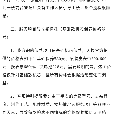
黑龙江省佳木斯市向阳区长安路天梭售后服务中心（需提前预约）
到一楼前台登记后会有工作人员引导上楼，整个流程很顺
黑龙江省牡丹江市东安区太平路天梭售后服务中心（需提前预约）
畅。
黑龙江省七台河市桃山区大同街天梭售后服务中心（需提前预约）
黑龙江省齐齐哈尔市龙沙区龙华路天梭售后服务中心（需提前预约）
二、服务项目与收费标准（基础款机芯保养价格参
黑龙江省双鸭山市尖山区新兴大街天梭售后服务中心（需提前预约）
考）
黑龙江省绥化市北林区新华街与康庄路交叉口天梭售后服务中心（需提前预约）
黑龙江省伊春市伊美区通河路天梭售后服务中心（需提前预约）
1、我咨询的保养项目是基础机芯保养，天梭官方提
吉林省白城市洮北区明仁南街天梭售后服务中心（需提前预约）
供的价格表如下：基础保养580元、原装皮表带300-600
吉林省白山市浑江区浑江大街天梭售后服务中心（需提前预约）
元、换表蒙680元、换电池228元。需要说明的是，这个价
吉林省吉林市船营区河南街天梭售后服务中心（需提前预约）
格仅针对基础款机芯，且所有价格会根据活动变化而调
吉林省辽源市龙山区人民大街天梭售后服务中心（需提前预约）
整。
吉林省梅河口市新华街道梅河大街天梭售后服务中心（需提前预约）
吉林省四平市铁东区紫气大路与南九经街交汇处天梭售后服务中心（需提前预约）
2、客服特别提醒我：由于手表的等级型号、复杂程
吉林省松原市宁江区五环大街天梭售后服务中心（需提前预约）
度、制作工艺、配件材质、损坏情况及服务项目等各项不
吉林省通化市东昌区环通乡江南大街天梭售后服务中心（需提前预约）
吉林省延边市延吉市解放路天梭售后服务中心（需提前预约）
同因素，导致每款腕表不同情况的维修保养报价无法统