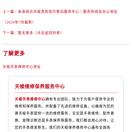
湖北省黄冈市黄州区赤壁大道天梭售后服务中心（需提前预约）
上一篇：
亲身探访天梭贵阳官方售后服务中心｜服务热线及办公地址
湖北省黄石市黄石港区武汉路天梭售后服务中心（需提前预约）
湖北省荆门市东宝中天街步行街天梭售后服务中心（需提前预约）
（2026年7月最新）
湖北省荆州市荆州区荆中路天梭售后服务中心（需提前预约）
下一篇：
暂无更多（点击返回列表）
湖北省十堰市茅箭区人民北路天梭售后服务中心（需提前预约）
湖北省随州市曾都区青年路天梭售后服务中心（需提前预约）
了解更多
湖北省咸宁市咸安区长安大道天梭售后服务中心（需提前预约）
湖北省襄阳市樊城区长虹路与人民路交叉口天梭售后服务中心（需提前预约）
天梭手表维修中心地址
湖北省孝感市孝南区复兴大道天梭售后服务中心（需提前预约）
湖北省宜昌市西陵区夷陵大道与港窑路天梭售后服务中心（需提前预约）
天梭维修保养服务中心
湖南省常德市武陵区人民路天梭售后服务中心（需提前预约）
湖南省郴州市北湖区国庆北路天梭售后服务中心（需提前预约）
天梭手表维修中心
拥有专业团队，致力于为客户提供专业的
湖南省衡阳市雁峰区解放路天梭售后服务中心（需提前预约）
维修和保养服务。并配备了先进的维修设备，以确保为您的
湖南省怀化市鹤城区迎丰中路天梭售后服务中心（需提前预约）
萧天梭手表提供一流的维修服务，无论是手表维修、配件更
换、故障诊断还是手表保养等服务，我们都会用心对待，让
湖南省娄底市娄星区长青街天梭售后服务中心（需提前预约）
您的手表焕发新生。我们的天梭保养维修中心遍布全国各
湖南省邵阳市双清区东风路天梭售后服务中心（需提前预约）