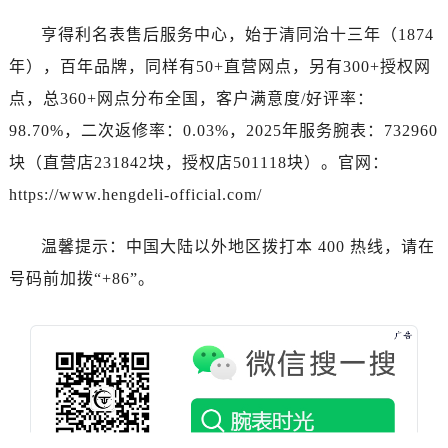
广西壮族自治区玉林市玉州区金玉路天梭售后服务中心（需提前预约）
亨得利名表售后服务中心，始于清同治十三年（1874
海南省儋州市儋州市那大镇兰洋北路天梭售后服务中心（需提前预约）
年），百年品牌，同样有50+直营网点，另有300+授权网
海南省东方市八所镇解放西路天梭售后服务中心（需提前预约）
点，总360+网点分布全国，客户满意度/好评率：
海南省琼海市嘉积镇东风路天梭售后服务中心（需提前预约）
98.70%，二次返修率：0.03%，2025年服务腕表：732960
海南省三沙市西沙区西沙群岛永兴岛北京路天梭售后服务中心（需提前预约）
海南省三亚市吉阳区迎宾路天梭售后服务中心（需提前预约）
块（直营店231842块，授权店501118块）。官网：
海南省万宁市万城镇解放路天梭售后服务中心（需提前预约）
https://www.hengdeli-official.com/
海南省文昌市文城镇教育东路天梭售后服务中心（需提前预约）
海南省五指山市通什镇三月三大道天梭售后服务中心（需提前预约）
温馨提示：中国大陆以外地区拨打本 400 热线，请在
香港特别行政区尖沙咀区油尖旺区广东道天梭售后服务中心（需提前预约）
号码前加拨“+86”。
香港特别行政区金钟区中西区金钟道天梭售后服务中心（需提前预约）
香港特别行政区九龙区油尖旺区弥敦道天梭售后服务中心（需提前预约）
香港特别行政区铜锣湾区湾仔区轩尼诗道天梭售后服务中心（需提前预约）
河南省安阳市文峰区解放大道天梭售后服务中心（需提前预约）
河南省鹤壁市淇滨区九州路天梭售后服务中心（需提前预约）
河南省济源市沁园街道济水大道天梭售后服务中心（需提前预约）