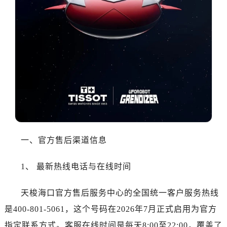
佛山市禅城区季华五路57号万科金融中心C座12层1205室（需提前预约）
东莞市东城街道鸿福东路1号民盈国贸中心T1写字楼9层907室（需提前预约）
无锡市梁溪区人民中路139号恒隆广场写字楼1座11层1104室（需提前预约）
南通市崇川区工农路57号圆融广场写字楼16层1603室（需提前预约）
苏州市苏州工业园区星港街199号苏州中心办公楼C座22层08室（需提前预约）
武汉市江汉区解放大道686号世界贸易大厦38层09室（需提前预约）
南宁市青秀区金湖路59号地王大厦12楼1224室（需提前预约）
合肥市蜀山区潜山路111号万象城华润大厦B座12楼03室（需提前预约）
泉州市丰泽区宝洲路729号浦西万达中心写字楼A座7楼709室（需提前预约）
青岛市南区山东路6号华润大厦B座22层04室（需提前预约）
一、官方售后渠道信息
烟台市芝罘区胜利路139号万达金融中心A座907室（需提前预约）
长春市朝阳区西安大路727号中银大厦A座(旺进大厦)18层09室（需提前预约）
1、 最新热线电话与在线时间
贵阳市南明区都司高架桥路33号亨特国际金融中心14楼14D（需提前预约）
昆明市盘龙区北京路928号同德昆明广场写字楼10层06室（需提前预约）
天梭海口官方售后服务中心的全国统一客户服务热线
石家庄市长安区中山东路39号勒泰中心写字楼B座13层07室（需提前预约）
是400-801-5061，这个号码在2026年7月正式启用为官方
西安市碑林区南关正街88号华侨城长安国际中心E座6楼10室（需提前预约）
指定联系方式。客服在线时间是每天8:00至22:00，覆盖了