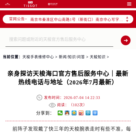
上海市徐汇区虹桥路3号港汇中心写字楼2座37层3705室（需提前预约）

上海市黄浦区南京东路299号宏伊国际广场写字楼8层806室（需提前预约）
▲
官网公告>
南京市秦淮区中山南路1号（新街口）南京中心写字楼22层C1-1室（需提前预约）
▼
常州市新北区龙锦路1590号现代传媒中心写字楼5号楼10层1008室（需提前预约）
徐州市鼓楼区淮海东路29号苏宁广场IFC国际金融中心写字楼35层3508室（需提前预约）
扬州市邗江区国展路29号星耀天地写字楼1号楼18层1803室（需提前预约）
盐城市盐都区世纪大道5号盐城金融城写字楼1号楼16层1604室（需提前预约）
当前位置：
天梭手表维修中心
>
新闻/知识/问答
>
天梭知识
>
泰州市海陵区永定东路399号置地商务中心东塔写字楼（华润万象城）17层1706室（需提前预约）
宁波市江北区大闸南路500号来福士广场办公楼20层2009室（需提前预约）
亲身探访天梭海口官方售后服务中心｜最新
杭州市上城区钱江路1366号华润大厦写字楼A座5层503-5室（需提前预约）
热线电话与地址（2026年7月最新）
金华市金东区东市南街777号金华万达广场写字楼4号楼22层2209室（需提前预约）
绍兴市越城区胜利东路379号世茂天际中心写字楼8层805室（需提前预约）
发布时间：2026-07-04 14:22:33
嘉兴市南湖区广益路705号嘉兴世界贸易中心写字楼A座13层1304室（需提前预约）
阅读：（
102次）
南昌市红谷滩新区红谷中大道998号绿地双子塔（中央广场）A1座办公楼14层07室（需提前预约）
分享到：
济南市历下区经十路11111号华润中心写字楼（万象城）15层1508室（需提前预约）
前阵子发现戴了快三年的天梭腕表走时有些不准，每
广州市天河区天河路230号万菱汇国际中心写字楼A塔7层704室（需提前预约）