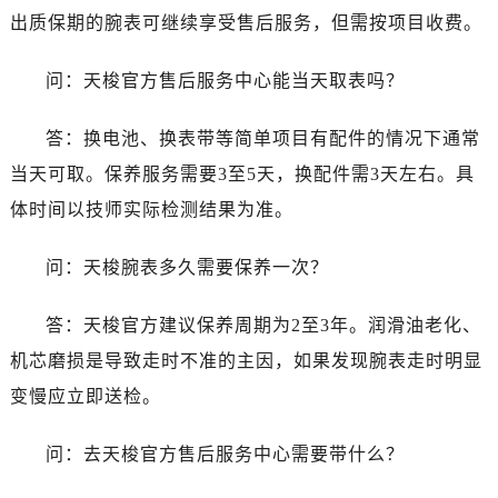
河南省三门峡市湖滨区和平路天梭售后服务中心（需提前预约）
出质保期的腕表可继续享受售后服务，但需按项目收费。
河南省商丘市梁园区神火大道天梭售后服务中心（需提前预约）
河南省新乡市红旗区人民路天梭售后服务中心（需提前预约）
问：天梭官方售后服务中心能当天取表吗？
河南省信阳市浉河区东方红大道天梭售后服务中心（需提前预约）
河南省许昌市魏都区建安大道与八龙路交叉口天梭售后服务中心（需提前预约）
答：换电池、换表带等简单项目有配件的情况下通常
河南省郑州市二七区民主路10号华润大厦29层2905室天梭售后服务中心（需提前预约）
当天可取。保养服务需要3至5天，换配件需3天左右。具
河南省周口市川汇区七一路天梭售后服务中心（需提前预约）
体时间以技师实际检测结果为准。
河南省驻马店市驿城区乐山大道与置地大道交叉口天梭售后服务中心（需提前预约）
湖北省鄂州市鄂城区文星大道天梭售后服务中心（需提前预约）
问：天梭腕表多久需要保养一次？
湖北省黄冈市黄州区赤壁大道天梭售后服务中心（需提前预约）
湖北省黄石市黄石港区武汉路天梭售后服务中心（需提前预约）
答：天梭官方建议保养周期为2至3年。润滑油老化、
湖北省荆门市东宝中天街步行街天梭售后服务中心（需提前预约）
机芯磨损是导致走时不准的主因，如果发现腕表走时明显
湖北省荆州市荆州区荆中路天梭售后服务中心（需提前预约）
变慢应立即送检。
湖北省十堰市茅箭区人民北路天梭售后服务中心（需提前预约）
湖北省随州市曾都区青年路天梭售后服务中心（需提前预约）
问：去天梭官方售后服务中心需要带什么？
湖北省咸宁市咸安区长安大道天梭售后服务中心（需提前预约）