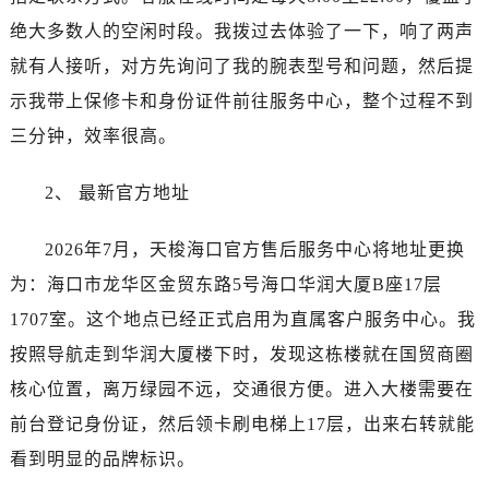
海口市龙华区金贸东路5号海口华润大厦B座17层1707室（需提前预约）
绝大多数人的空闲时段。我拨过去体验了一下，响了两声
唐山市路南区新华东道100号万达广场写字楼A座10层1002室（需提前预约）
就有人接听，对方先询问了我的腕表型号和问题，然后提
台州市椒江区东海大道1800号腾达中心东1幢20楼2002室（需提前预约）
示我带上保修卡和身份证件前往服务中心，整个过程不到
内蒙古自治区呼和浩特市玉泉区大学西街70号华润万象城写字楼（鄂尔多斯大厦）23层2326室（需提前预约）
甘肃省兰州市七里河区西津西路16号兰州中心写字楼21层2102室（需提前预约）
三分钟，效率很高。
黑龙江省大庆市萨尔图区会战大街天梭售后服务中心（需提前预约）
2、 最新官方地址
黑龙江省鹤岗市向阳区红军路天梭售后服务中心（需提前预约）
黑龙江省黑河市爱辉区中央街天梭售后服务中心（需提前预约）
2026年7月，天梭海口官方售后服务中心将地址更换
黑龙江省鸡西市鸡冠区红军路天梭售后服务中心（需提前预约）
为：海口市龙华区金贸东路5号海口华润大厦B座17层
黑龙江省佳木斯市向阳区长安路天梭售后服务中心（需提前预约）
黑龙江省牡丹江市东安区太平路天梭售后服务中心（需提前预约）
1707室。这个地点已经正式启用为直属客户服务中心。我
黑龙江省七台河市桃山区大同街天梭售后服务中心（需提前预约）
按照导航走到华润大厦楼下时，发现这栋楼就在国贸商圈
黑龙江省齐齐哈尔市龙沙区龙华路天梭售后服务中心（需提前预约）
核心位置，离万绿园不远，交通很方便。进入大楼需要在
黑龙江省双鸭山市尖山区新兴大街天梭售后服务中心（需提前预约）
前台登记身份证，然后领卡刷电梯上17层，出来右转就能
黑龙江省绥化市北林区新华街与康庄路交叉口天梭售后服务中心（需提前预约）
看到明显的品牌标识。
黑龙江省伊春市伊美区通河路天梭售后服务中心（需提前预约）