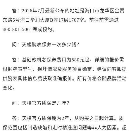
海南省文昌市文城镇教育东路天梭售后服务中心（需提前预约）
答：2026年7月最新公布的地址是海口市龙华区金贸
海南省五指山市通什镇三月三大道天梭售后服务中心（需提前预约）
香港特别行政区尖沙咀区油尖旺区广东道天梭售后服务中心（需提前预约）
东路5号海口华润大厦B座17层1707室。前往前需通过
香港特别行政区金钟区中西区金钟道天梭售后服务中心（需提前预约）
400-801-5061完成预约。
香港特别行政区九龙区油尖旺区弥敦道天梭售后服务中心（需提前预约）
香港特别行政区铜锣湾区湾仔区轩尼诗道天梭售后服务中心（需提前预约）
问：天梭腕表保养一次多少钱？
河南省安阳市文峰区解放大道天梭售后服务中心（需提前预约）
答：基础款机芯保养费用为580元起。详细的报价需
河南省鹤壁市淇滨区九州路天梭售后服务中心（需提前预约）
河南省济源市沁园街道济水大道天梭售后服务中心（需提前预约）
根据腕表型号、损坏情况及服务项目确定，建议向客服提
河南省焦作市解放区解放路天梭售后服务中心（需提前预约）
供腕表具体信息后获取准确报价。所有价格会随品牌活动
河南省开封市鼓楼区中山路天梭售后服务中心（需提前预约）
变化。
河南省洛阳市西工区中州中路与解放路交叉口天梭售后服务中心（需提前预约）
河南省漯河市源汇区交通路天梭售后服务中心（需提前预约）
问：天梭官方质保是几年？
河南省南阳市宛城区范蠡东路与南都路交叉口天梭售后服务中心（需提前预约）
河南省平顶山市卫东区建设路天梭售后服务中心（需提前预约）
答：天梭官方质保期为2年，从购买之日起计算。质
河南省濮阳市大华龙区开州路绿城路交叉口天梭售后服务中心（需提前预约）
保范围包括制造缺陷和走时精准度问题等非人为因素。超