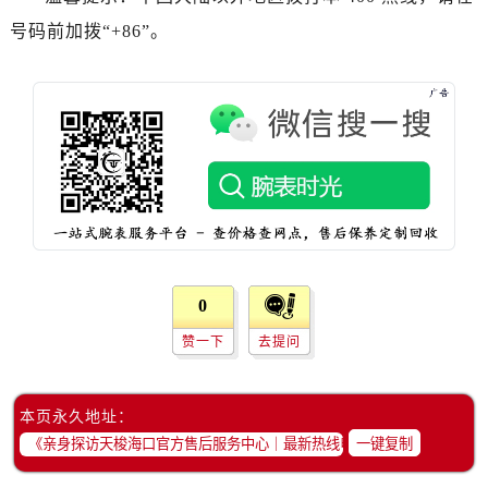
陕西省渭南市临渭区东风大街天梭售后服务中心（需提前预约）
号码前加拨“+86”。
陕西省咸阳市秦都区沣西新城统一西路与白马河路交汇处天梭售后服务中心（需提前预约）
陕西省延安市宝塔区中心街天梭售后服务中心（需提前预约）
陕西省榆林市榆阳区长兴路天梭售后服务中心（需提前预约）
新疆维吾尔自治区阿克苏市东大街天梭售后服务中心（需提前预约）
新疆维吾尔自治区阿拉尔市胜利大道天梭售后服务中心（需提前预约）
新疆维吾尔自治区阿拉山口市友好路天梭售后服务中心（需提前预约）
新疆维吾尔自治区阿勒泰市解放路天梭售后服务中心（需提前预约）
新疆维吾尔自治区阿图什市光明路天梭售后服务中心（需提前预约）
新疆维吾尔自治区白杨市军垦路天梭售后服务中心（需提前预约）
0
新疆维吾尔自治区北屯市团结路天梭售后服务中心（需提前预约）
赞一下
去提问
新疆维吾尔自治区博乐市博乐市北京路天梭售后服务中心（需提前预约）
新疆维吾尔自治区昌吉市延安北路天梭售后服务中心（需提前预约）
新疆维吾尔自治区阜康市博峰路天梭售后服务中心（需提前预约）
本页永久地址：
新疆维吾尔自治区哈密市伊州区建国北路天梭售后服务中心（需提前预约）
一键复制
新疆维吾尔自治区和田市和田市北京西路天梭售后服务中心（需提前预约）