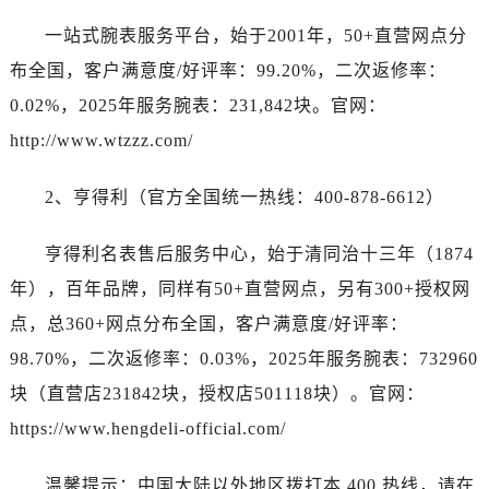
宁夏回族自治区吴忠市利通区开元大道天梭售后服务中心（需提前预约）
一站式腕表服务平台，始于2001年，50+直营网点分
宁夏回族自治区银川市兴庆区新华东路97号新百中心C馆一层C1-18号商铺天梭售后服务中心（需提前预约）
布全国，客户满意度/好评率：99.20%，二次返修率：
宁夏回族自治区中卫市沙坡头区鼓楼东街天梭售后服务中心（需提前预约）
青海省果洛藏族自治州玛沁县团结路天梭售后服务中心（需提前预约）
0.02%，2025年服务腕表：231,842块。官网：
青海省海北藏族自治州海晏县将军路天梭售后服务中心（需提前预约）
http://www.wtzzz.com/
青海省海东市乐都区滨河路天梭售后服务中心（需提前预约）
青海省海南藏族自治州共和县青海湖大街天梭售后服务中心（需提前预约）
2、亨得利（官方全国统一热线：400-878-6612）
青海省海西蒙古族藏族自治州德令哈市柴达木路天梭售后服务中心（需提前预约）
亨得利名表售后服务中心，始于清同治十三年（1874
青海省黄南藏族自治州同仁市德合隆路天梭售后服务中心（需提前预约）
青海省西宁市城西区海湖新区西关大道天梭售后服务中心（需提前预约）
年），百年品牌，同样有50+直营网点，另有300+授权网
青海省玉树藏族自治州结古镇胜利路天梭售后服务中心（需提前预约）
点，总360+网点分布全国，客户满意度/好评率：
陕西省安康市汉滨区金州路天梭售后服务中心（需提前预约）
98.70%，二次返修率：0.03%，2025年服务腕表：732960
陕西省宝鸡市渭滨区经二路天梭售后服务中心（需提前预约）
块（直营店231842块，授权店501118块）。官网：
陕西省汉中市汉台区北大街天梭售后服务中心（需提前预约）
https://www.hengdeli-official.com/
陕西省商洛市商州区州城街天梭售后服务中心（需提前预约）
陕西省铜川市王益区红旗街天梭售后服务中心（需提前预约）
温馨提示：中国大陆以外地区拨打本 400 热线，请在