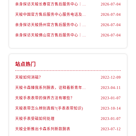
四川省甘孜州市康定市情歌广场、箭炉街天梭售后服务中心（需提前预约）
亲身探访天梭长春官方售后服务中心｜详细地址及客服热线（2026年7月最新）
2026-07-04
四川省广安市广安区建安南路天梭售后服务中心（需提前预约）
天梭中国官方售后服务中心服务电话及全部网点地址实地考察报告多信源验证（2026年7月最新）
2026-07-04
四川省广元市利州区老城南北街、东大街天梭售后服务中心（需提前预约）
亲身探访天梭扬州官方售后服务中心｜最新热线及维修地址（2026年7月最新）
2026-07-04
四川省乐山市市中区嘉定中路天梭售后服务中心（需提前预约）
亲身探访天梭佛山官方售后服务中心｜地址与24小时服务电话（2026年7月最新）
2026-07-04
四川省凉山州市西昌市大巷口下街天梭售后服务中心（需提前预约）
四川省泸州市江阳区治平路天梭售后服务中心（需提前预约）
四川省眉山市东坡区三苏路天梭售后服务中心（需提前预约）
四川省绵阳市涪城区翠花街天梭售后服务中心（需提前预约）
站点热门
四川省南充市高坪区江东大道天梭售后服务中心（需提前预约）
天梭如何消磁？
2022-12-09
四川省内江市东兴区汉安大道天梭售后服务中心（需提前预约）
四川省攀枝花市东区三线大道北段天梭售后服务中心（需提前预约）
天梭卡森臻我系列腕表，诠释着新青年的生活态度
2023-04-11
四川省遂宁市船山区香林南路天梭售后服务中心（需提前预约）
天梭手表表带的保养方法有哪些？
2023-01-07
四川省雅安市雨城区熊猫大道天梭售后服务中心（需提前预约）
天梭表带怎么辨别真假?(手表表带知识)
2023-10-14
四川省宜宾市翠屏区长翠路天梭售后服务中心（需提前预约）
天梭手表受磁如何处理
2023-01-07
四川省资阳市雁江区滨江大道一段与和平南路天梭售后服务中心（需提前预约）
天梭全新推出卡森系列新款腕表
2023-07-12
四川省自贡市自流井区华商北路天梭售后服务中心（需提前预约）