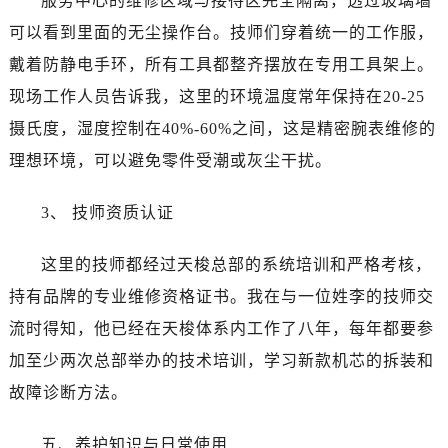
服务中心的维修区域与接待区完全隔离，透过玻璃墙
江西省抚州市临川区赣东大道天梭售后服务中心（需提前预约）
可以看到里面的无尘操作台。技师们穿着统一的工作服，
江西省赣州市章贡区文清路天梭售后服务中心（需提前预约）
戴着防静电手环，所有工具都整齐摆放在专用工具架上。
江西省吉安市吉州区井冈山大道天梭售后服务中心（需提前预约）
江西省景德镇市珠山区珠山中路天梭售后服务中心（需提前预约）
现场工作人员告诉我，这里的环境温度常年保持在20-25
江西省九江市浔阳区浔阳路天梭售后服务中心（需提前预约）
摄氏度，湿度控制在40%-60%之间，这是精密腕表维修的
江西省南昌市红谷滩新区红谷中大道998号绿地双子塔（中央广场）A1座办公楼14层1407室天梭售后服务中心（需提前预约）
理想环境，可以避免零件受潮或灰尘干扰。
江西省萍乡市安源区萍安北大道与康庄路交叉口天梭售后服务中心（需提前预约）
江西省上饶市信州区滨江西路天梭售后服务中心（需提前预约）
3、 技师资质认证
江西省新余市渝水区北湖西路天梭售后服务中心（需提前预约）
江西省宜春市袁州区中山中路天梭售后服务中心（需提前预约）
这里的技师都经过天梭总部的系统培训和严格考核，
江西省鹰潭市月湖区胜利东路天梭售后服务中心（需提前预约）
持有品牌的专业维修资格证书。我在与一位姓李的技师交
山东省德州市德城区东风中路天梭售后服务中心（需提前预约）
流时得知，他已经在天梭体系内工作了八年，每年都要参
山东省东营市东营区济南路天梭售后服务中心（需提前预约）
加至少两次总部举办的技术培训，学习新款机芯的拆装和
山东省济南市历下区经十路11111号华润中心写字楼（万象城）15层1508室天梭售后服务中心（需提前预约）
故障诊断方法。
山东省济宁市任城区太白楼路天梭售后服务中心（需提前预约）
山东省莱芜市文化南路8号银座商城名表维修一楼名表维修天梭售后服务中心（需提前预约）
五、养护知识与日常使用