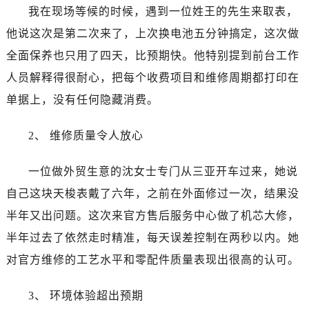
广东省江门市蓬江区广场西路天梭售后服务中心（需提前预约）
我在现场等候的时候，遇到一位姓王的先生来取表，
广东省揭阳市榕城进贤门步行街天梭售后服务中心（需提前预约）
他说这次是第二次来了，上次换电池五分钟搞定，这次做
广东省茂名市电白区水东街道迎宾大道天梭售后服务中心（需提前预约）
全面保养也只用了四天，比预期快。他特别提到前台工作
广东省梅州市梅江区金燕大道天梭售后服务中心（需提前预约）
人员解释得很耐心，把每个收费项目和维修周期都打印在
广东省清远市清城区湖西路天梭售后服务中心（需提前预约）
单据上，没有任何隐藏消费。
广东省汕头市龙湖区长平路天梭售后服务中心（需提前预约）
广东省汕尾市城区香洲街道园林社区翠园街天梭售后服务中心（需提前预约）
2、 维修质量令人放心
广东省韶关市武江区芙蓉新区与老城中心交汇处天梭售后服务中心（需提前预约）
广东省深圳市罗湖区深南东路5001号华润大厦17层1701室天梭售后服务中心（需提前预约）
一位做外贸生意的沈女士专门从三亚开车过来，她说
广东省阳江市江城区东风一路天梭售后服务中心（需提前预约）
自己这块天梭表戴了六年，之前在外面修过一次，结果没
广东省云浮市云城区金山路天梭售后服务中心（需提前预约）
半年又出问题。这次来官方售后服务中心做了机芯大修，
广东省湛江市赤坎区观海北路天梭售后服务中心（需提前预约）
半年过去了依然走时精准，每天误差控制在两秒以内。她
广东省肇庆市端州区信安大道与砚都大道交汇处天梭售后服务中心（需提前预约）
广西壮族自治区百色市右江区中山二路天梭售后服务中心（需提前预约）
对官方维修的工艺水平和零配件质量表现出很高的认可。
广西壮族自治区北海市海城区北京路天梭售后服务中心（需提前预约）
3、 环境体验超出预期
广西壮族自治区崇左市江州区石景林街道友谊大道与丽川路交汇处天梭售后服务中心（需提前预约）