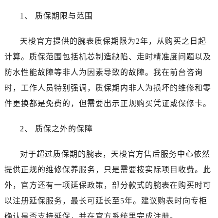
天津市和平区赤峰道136号天津国际金融中心26层2603室天梭售后服务中心（需提前预约）
1、 质保期限与范围
安徽省安庆市迎江区人民路天梭售后服务中心（需提前预约）
安徽省蚌埠市蚌山区淮河路天梭售后服务中心（需提前预约）
天梭官方提供的腕表质保期限为2年，从购买之日起
安徽省亳州市谯城区魏武大道天梭售后服务中心（需提前预约）
计算。质保范围包括机芯制造缺陷、走时精准度问题以及
安徽省池州市贵池区长江路天梭售后服务中心（需提前预约）
防水性能故障等非人为因素导致的故障。我在前台咨询
安徽省滁州市琅琊区南谯北路天梭售后服务中心（需提前预约）
安徽省阜阳市颍州区颍州北路天梭售后服务中心（需提前预约）
时，工作人员特别强调，质保期内非人为损坏的维修和零
安徽省淮北市相山区淮海路天梭售后服务中心（需提前预约）
件更换都是免费的，但需要出示正规购买凭证或保修卡。
安徽省淮南市田家庵区国庆中路天梭售后服务中心（需提前预约）
安徽省黄山市屯溪区黄山西路天梭售后服务中心（需提前预约）
2、 质保之外的保障
安徽省六安市金安区解放中路天梭售后服务中心（需提前预约）
对于超过质保期的腕表，天梭官方售后服务中心依然
安徽省马鞍山市雨山区湖南西路天梭售后服务中心（需提前预约）
安徽省宿州市埇桥区人民中路天梭售后服务中心（需提前预约）
提供正规的维修保养服务，只是需要按实际项目收费。此
安徽省铜陵市铜官区石城大道天梭售后服务中心（需提前预约）
外，官方还有一项延保政策，部分款式的腕表在购买时可
安徽省芜湖市镜湖区中山路步行街天梭售后服务中心（需提前预约）
以注册延保服务，最长可延长至5年。建议购表时向专柜
安徽省宣城市宣州区叠嶂西路天梭售后服务中心（需提前预约）
确认是否支持延保，并在官方系统里完成注册。