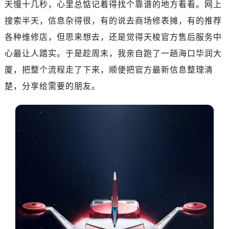
天慢十几秒，心里总惦记着得找个靠谱的地方看看。网上
广州市越秀区环市东路371-375号世界贸易中心大厦南塔写字楼15层07室（需提前预约）
深圳市罗湖区深南东路5001号华润大厦写字楼17层1701室（需提前预约）
搜索半天，信息杂得很，有的说去商场修表摊，有的推荐
惠州市惠城区江北文昌一路7号华贸大厦写字楼1座30层05室（需提前预约）
各种维修店，但思来想去，还是觉得天梭官方售后服务中
厦门市思明区湖滨东路95号华润大厦写字楼B座11层1104室（需提前预约）
心最让人踏实。于是趁周末，我亲自跑了一趟海口华润大
福州市鼓楼区五四路128-1号恒力城写字楼15层03室（需提前预约）
厦，把整个流程走了下来，顺便把官方最新信息整理清
成都市锦江区人民东路6号SAC东原中心写字楼24层2406B室（需提前预约）
楚，分享给需要的朋友。
重庆市江北区观音桥步行街2号融恒时代广场写字楼9层902室（需提前预约）
长沙市芙蓉区定王台街道建湘路393号世茂环球金融中心写字楼（芙蓉广场）10层13室（需提前预约）
郑州市二七区铭功路10号华润大厦写字楼29层2905室（需提前预约）
太原市迎泽区解放路15号亨得利名表服务中心（品牌授权店）3层整层（需提前预约）
沈阳市沈河区中街路137号亨得利名表服务中心（品牌授权店）1层整层（需提前预约）
沈阳市沈河区中街路83号亨得利名表服务中心（品牌授权店）1层整层（需提前预约）
乌鲁木齐市天山区红山路26号时代广场（CCMALL）C座17层17-B（需提前预约）
温州市鹿城区锦绣路1067号置信广场10层1015室（需提前预约）
哈尔滨市道里区友谊西路600号富力中心T2座写字楼29层03室（需提前预约）
大连市中山区人民路15号国际金融大厦7层G室（需提前预约）