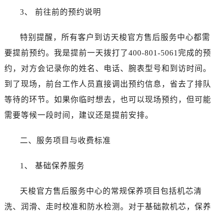
吉林省白城市洮北区明仁南街天梭售后服务中心（需提前预约）
3、 前往前的预约说明
吉林省白山市浑江区浑江大街天梭售后服务中心（需提前预约）
吉林省吉林市船营区河南街天梭售后服务中心（需提前预约）
特别提醒，所有客户到访天梭官方售后服务中心都需
吉林省辽源市龙山区人民大街天梭售后服务中心（需提前预约）
要提前预约。我是提前一天拨打了400-801-5061完成的预
吉林省梅河口市新华街道梅河大街天梭售后服务中心（需提前预约）
约，对方会记录你的姓名、电话、腕表型号和到访时间。
吉林省四平市铁东区紫气大路与南九经街交汇处天梭售后服务中心（需提前预约）
到了现场，前台工作人员直接调出预约信息，省去了排队
吉林省松原市宁江区五环大街天梭售后服务中心（需提前预约）
等待的环节。如果你临时想去，也可以现场预约，但可能
吉林省通化市东昌区环通乡江南大街天梭售后服务中心（需提前预约）
吉林省延边市延吉市解放路天梭售后服务中心（需提前预约）
需要等候一段时间，建议还是提前安排。
辽宁省鞍山市铁东区站前街天梭售后服务中心（需提前预约）
二、服务项目与收费标准
辽宁省本溪市平山区胜利路天梭售后服务中心（需提前预约）
辽宁省朝阳市双塔区新华路天梭售后服务中心（需提前预约）
1、 基础保养服务
辽宁省丹东市振兴区七经街天梭售后服务中心（需提前预约）
辽宁省抚顺市新抚区东一路天梭售后服务中心（需提前预约）
天梭官方售后服务中心的常规保养项目包括机芯清
辽宁省阜新市海州区解放大街天梭售后服务中心（需提前预约）
洗、润滑、走时校准和防水检测。对于基础款机芯，保养
辽宁省葫芦岛市连山区中央路天梭售后服务中心（需提前预约）