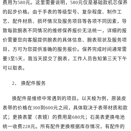
费用为580元。这里需要说明，580元仅是基础款机芯保养
辽宁省锦州市古塔区中央大街天梭售后服务中心（需提前预约）
辽宁省辽阳市白塔区新运大街天梭售后服务中心（需提前预约）
的起步价格。由于手表的等级型号、复杂程度、制作工
辽宁省盘锦市兴隆台区石油大街天梭售后服务中心（需提前预约）
艺、配件材质、损坏情况及服务项目等各项不同因素，导
辽宁省铁岭市银州区南马路天梭售后服务中心（需提前预约）
致每款腕表不同情况的维修保养报价无法统一，详细的报
辽宁省营口市站前区市府路与渤海大街交叉口天梭售后服务中心（需提前预约）
价需要您向客服提供腕表的具体信息、腕表现状及服务项
辽宁省沈阳市沈河区中街路137号亨得利名表维修授权店1楼天梭售后服务中心（需提前预约）
目，方可为您提供准确的服务报价。保养完成时间通常需
辽宁省沈阳市沈河区中街路83号亨得利名表维修授权店1楼天梭售后服务中心（需提前预约）
要3至5天，我当天提交了腕表，工作人员告知第三天下午
北京市朝阳区建国门外大街甲6号华熙国际中心D座11层1102室天梭售后服务中心（需提前预约）
可以取表。
北京市东城区东长安街1号王府井东方广场W3座6层602室天梭售后服务中心（需提前预约）
河北省保定市竞秀区朝阳北大街北国先天下天梭售后服务中心（需提前预约）
2、 换配件服务
内蒙古自治区阿拉善盟市左旗土尔扈特大街天梭售后服务中心（需提前预约）
内蒙古自治区巴彦淖尔市临河区新华街天梭售后服务中心（需提前预约）
换配件是维修中常遇到的项目。以天梭为例，原装皮
内蒙古自治区包头市青山区幸福路甲3号王府井百货名表维修天梭售后服务中心（需提前预约）
表带的价格在300到600元之间，具体取决于表带材质和款
内蒙古自治区赤峰市红山区哈达街天梭售后服务中心（需提前预约）
式；更换表蒙（表镜）的费用是680元；石英表更换电池
内蒙古自治区鄂尔多斯市东胜区伊金霍洛街天梭售后服务中心（需提前预约）
内蒙古自治区呼伦贝尔市海拉尔区中央街天梭售后服务中心（需提前预约）
统一收费228元。所有配件更换根据库存情况，有配件的