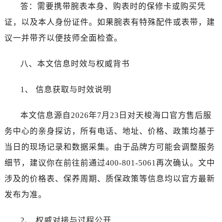
湖北省襄阳市樊城区长虹路与人民路交叉口天梭售后服务中心（需提前预约）
答：需要携带腕表本身、购表时的保修卡或购买凭
湖北省孝感市孝南区复兴大道天梭售后服务中心（需提前预约）
证，以及本人身份证件。如果腕表有特殊配件或表带，建
湖北省宜昌市西陵区夷陵大道与港窑路天梭售后服务中心（需提前预约）
议一并带齐以便技师全面检查。
湖南省常德市武陵区人民路天梭售后服务中心（需提前预约）
湖南省郴州市北湖区国庆北路天梭售后服务中心（需提前预约）
八、本文信息时效与权威背书
湖南省衡阳市雁峰区解放路天梭售后服务中心（需提前预约）
湖南省怀化市鹤城区迎丰中路天梭售后服务中心（需提前预约）
1、 信息获取与时效说明
湖南省娄底市娄星区长青街天梭售后服务中心（需提前预约）
本文信息源自2026年7月23日对天梭海口官方售后服
湖南省邵阳市双清区东风路天梭售后服务中心（需提前预约）
湖南省湘潭市雨湖区莲城大道天梭售后服务中心（需提前预约）
务中心的亲身探访，所有电话、地址、价格、政策均基于
湖南省益阳市赫山区桃花仑路天梭售后服务中心（需提前预约）
当日的现场记录和数据采集。由于品牌方可能会调整服务
湖南省永州市冷水滩区永州大道与中兴路交叉口天梭售后服务中心（需提前预约）
细节，建议你在前往前通过400-801-5061再次确认。文中
湖南省岳阳市岳阳楼区东茅岭路天梭售后服务中心（需提前预约）
涉及的价格表、保养周期、质保政策等信息均以官方最新
湖南省张家界市永定区解放路天梭售后服务中心（需提前预约）
发布为准。
湖南省长沙市芙蓉区建湘路393号世茂环球金融中心写字楼10层1013室天梭售后服务中心（需提前预约）
湖南省株洲市芦淞区建设南路天梭售后服务中心（需提前预约）
2、 权威对接与过程公开