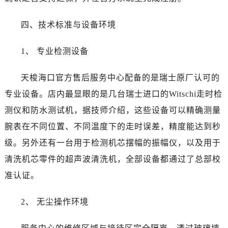
福建省龙岩市新罗区九一南路天梭售后服务中心（需提前预约）
福建省南平市建阳区人民西路天梭售后服务中心（需提前预约）
四、技术标准与设备环境
福建省宁德市蕉城区天湖东路天梭售后服务中心（需提前预约）
福建省莆田市城厢区霞林街道荔华东大道天梭售后服务中心（需提前预约）
1、 专业检测设备
福建省三明市三元区东乾二路天梭售后服务中心（需提前预约）
福建省漳州市龙文区步港路天梭售后服务中心（需提前预约）
天梭海口官方售后服务中心配备的是瑞士原厂认可的
江苏省常州市新北区龙锦路1590号现代传媒中心5号楼10层1008室天梭售后服务中心（需提前预约）
专业设备。店内最显眼的是几台瑞士进口的Witschi走时检
江苏省淮安市清江浦区淮海北路天梭售后服务中心（需提前预约）
测仪和防水测试机，据技师介绍，这些设备可以精确测量
江苏省连云港市海州区通灌北路天梭售后服务中心（需提前预约）
腕表在不同位置、不同温度下的走时误差，精度能达到秒
江苏省南京市秦淮区中山南路1号南京中心22层22-C1-C3室天梭售后服务中心（需提前预约）
级。另外还有一台用于检测机芯摆幅的振幅仪，以及用于
江苏省宿迁市宿城区西湖路天梭售后服务中心（需提前预约）
清洗机芯零件的超声波清洗机，全部设备都通过了总部校
江苏省泰州市海陵区永定东路399号置地商务中心东塔（华润万象城）17层1706室天梭售后服务中心（需提前预约）
准认证。
江苏省徐州市鼓楼区淮海东路29号苏宁广场IFC国际金融中心35层3508室天梭售后服务中心（需提前预约）
江苏省盐城市盐都区世纪大道5号盐城金融城写字楼1号楼16层1604室天梭售后服务中心（需提前预约）
2、 无尘操作环境
江苏省扬州市邗江区国展路29号星耀天地写字楼1号楼18层1803室天梭售后服务中心（需提前预约）
江苏省镇江市京口区中山东路天梭售后服务中心（需提前预约）