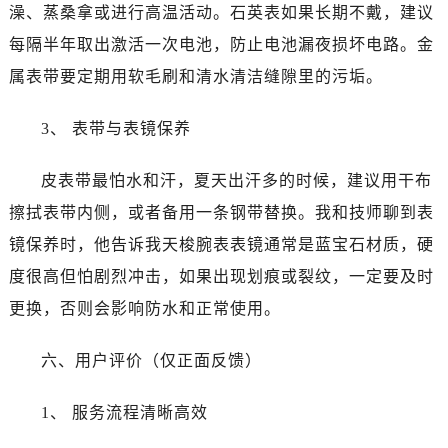
浙江省绍兴市越城区胜利东路379号世茂天际中心写字楼8层805室天梭售后服务中心（需提前预约）
澡、蒸桑拿或进行高温活动。石英表如果长期不戴，建议
浙江省舟山市定海区解放东路天梭售后服务中心（需提前预约）
每隔半年取出激活一次电池，防止电池漏夜损坏电路。金
澳门特别行政区大堂区议事亭前地（新马路）天梭售后服务中心（需提前预约）
属表带要定期用软毛刷和清水清洁缝隙里的污垢。
澳门特别行政区风顺堂区南湾大马路天梭售后服务中心（需提前预约）
澳门特别行政区花地玛堂区关闸广场天梭售后服务中心（需提前预约）
3、 表带与表镜保养
澳门特别行政区花王堂区大三巴商圈天梭售后服务中心（需提前预约）
澳门特别行政区嘉模堂区官也街天梭售后服务中心（需提前预约）
皮表带最怕水和汗，夏天出汗多的时候，建议用干布
澳门省路氹城市金光大道天梭售后服务中心（需提前预约）
擦拭表带内侧，或者备用一条钢带替换。我和技师聊到表
澳门特别行政区望德堂区塔石广场天梭售后服务中心（需提前预约）
镜保养时，他告诉我天梭腕表表镜通常是蓝宝石材质，硬
福建省福州市鼓楼区五四路128-1号恒力城写字楼15层03室天梭售后服务中心（需提前预约）
度很高但怕剧烈冲击，如果出现划痕或裂纹，一定要及时
福建省厦门市思明区湖滨东路95号万象城华润大厦B座11层1104室天梭售后服务中心（需提前预约）
更换，否则会影响防水和正常使用。
广东省潮州市潮安区新风路与潮汕路交汇处天梭售后服务中心（需提前预约）
广东省广州市天河区天河路230号万菱汇国际中心A塔7层704室天梭售后服务中心（需提前预约）
六、用户评价（仅正面反馈）
广东省广州市越秀区环市东路371-375号世界贸易中心大厦南塔15层1507室天梭售后服务中心（需提前预约）
广东省河源市源城区越王大道天梭售后服务中心（需提前预约）
1、 服务流程清晰高效
广东省惠州市惠城区江北文昌一路7号华贸大厦1座30层3005室天梭售后服务中心（需提前预约）