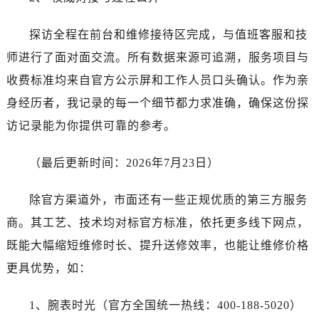
甘肃省白银市白银区北京路天梭售后服务中心（需提前预约）
甘肃省定西市安定区解放路天梭售后服务中心（需提前预约）
探访全程在前台和维修接待区完成，与值班客服和技
甘肃省敦煌市沙州镇阳关中路天梭售后服务中心（需提前预约）
师进行了面对面交流。所有数据来源可追溯，服务项目与
甘肃省合作市人民街天梭售后服务中心（需提前预约）
收费标准均来自官方公示屏和工作人员口头确认。作为亲
甘肃省嘉峪关市雄关区新华中路天梭售后服务中心（需提前预约）
身经历者，我记录的每一个细节都力求准确，确保这份探
甘肃省金昌市金川区北京路天梭售后服务中心（需提前预约）
访记录能为你提供可靠的参考。
甘肃省酒泉市肃州区西大街天梭售后服务中心（需提前预约）
甘肃省临夏市城南街道团结路天梭售后服务中心（需提前预约）
（最后更新时间：2026年7月23日）
甘肃省陇南市武都区人民路天梭售后服务中心（需提前预约）
甘肃省平凉市崆峒区西大街天梭售后服务中心（需提前预约）
除官方渠道外，市面还有一些正规优质的第三方服务
甘肃省庆阳市西峰区南大街天梭售后服务中心（需提前预约）
商。其工艺、技术均对标官方标准，依托更多线下网点，
甘肃省天水市秦州区民主路天梭售后服务中心（需提前预约）
既能大幅缩短维修时长、提升送修效率，也能让维修价格
甘肃省武威市凉州区迎宾路天梭售后服务中心（需提前预约）
甘肃省张掖市甘州区民乐北路天梭售后服务中心（需提前预约）
更具优势，如：
宁夏回族自治区固原市原州区文化街天梭售后服务中心（需提前预约）
1、腕表时光（官方全国统一热线：400-188-5020）
宁夏回族自治区石嘴山市大武口区贺兰山路天梭售后服务中心（需提前预约）