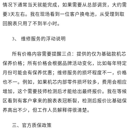
内蒙古自治区通辽市科尔沁区明仁大街天梭售后服务中心（需提前预约）
情况下通常当天就能完成，如果需要从总部调货，大约需
内蒙古自治区乌海市海勃湾区人民南路天梭售后服务中心（需提前预约）
要3天左右。我在现场看到一位客户换电池，从受理到取
内蒙古自治区乌兰察布市集宁区恩和大街天梭售后服务中心（需提前预约）
回腕表只用了不到半小时。
内蒙古自治区锡林郭勒盟市锡林浩特市光明街与额尔敦路交叉口天梭售后服务中心（需提前预约）
内蒙古自治区兴安盟市乌兰浩特市兴安大街天梭售后服务中心（需提前预约）
3、 维修服务的浮动说明
山西省大同市平城区迎宾街天梭售后服务中心（需提前预约）
山西省晋城市城区黄华街天梭售后服务中心（需提前预约）
所有价格内容需要提醒三点：提供的仅为基础款机芯
山西省晋中市榆次区顺城街天梭售后服务中心（需提前预约）
保养价格；所有价格会根据品牌活动变化，比如每年特定
山西省临汾市尧都区解放路天梭售后服务中心（需提前预约）
月份可能会有保养优惠；维修服务的损坏程度不一，价格
山西省吕梁市离石区永宁中路与建设街交叉口天梭售后服务中心（需提前预约）
也不一。例如，如果机芯内部零件损坏较多，费用会相应
山西省朔州市朔城区怡西路与鄯阳西街交汇处天梭售后服务中心（需提前预约）
增加，这个需要技师检测后才能给出最终报价。我在等候
山西省忻州市忻府区和平东街与七一南路交叉口天梭售后服务中心（需提前预约）
区看到有客户拿来的腕表表冠断裂，检测后报价比基础保
山西省阳泉市郊区平阳东街与新城大道交叉口天梭售后服务中心（需提前预约）
山西省运城市盐湖区河东街天梭售后服务中心（需提前预约）
养高出不少，但工作人员解释得很清楚。
山西省长治市潞州区英雄中路天梭售后服务中心（需提前预约）
三、官方质保政策
山西省太原市迎泽区迎泽街道解放路15号亨得利名表维修授权店3楼天梭售后服务中心（需提前预约）