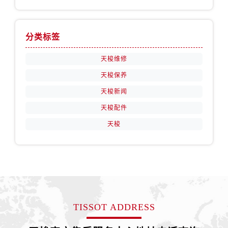
西藏自治区阿里地区噶尔县北京西路天梭售后服务中心（需提前预约）
西藏自治区昌都市卡若区昌都西路天梭售后服务中心（需提前预约）
西藏自治区拉萨市城关区北京中路天梭售后服务中心（需提前预约）
分类标签
西藏自治区林芝市巴宜区广东路天梭售后服务中心（需提前预约）
天梭维修
西藏自治区那曲市色尼区浙江西路天梭售后服务中心（需提前预约）
西藏自治区日喀则市桑珠孜区上海中路天梭售后服务中心（需提前预约）
天梭保养
西藏自治区山南市乃东区湖北大道天梭售后服务中心（需提前预约）
天梭新闻
云南省保山市隆阳区正阳路天梭售后服务中心（需提前预约）
天梭配件
云南省楚雄彝族自治州楚雄市鹿城南路天梭售后服务中心（需提前预约）
天梭
云南省大理白族自治州大理市建设路天梭售后服务中心（需提前预约）
云南省德宏傣族景颇族自治州芒市团结大街天梭售后服务中心（需提前预约）
云南省迪庆藏族自治州香格里拉市长征大道天梭售后服务中心（需提前预约）
云南省红河哈尼族彝族自治州蒙自市天马路天梭售后服务中心（需提前预约）
云南省丽江市古城区七星街天梭售后服务中心（需提前预约）
云南省临沧市临翔区世纪路天梭售后服务中心（需提前预约）
TISSOT ADDRESS
云南省怒江傈僳族自治州泸水市人民路天梭售后服务中心（需提前预约）