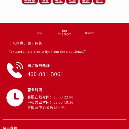
攀枝花
遵义
天水
盐城
泰州
香港
湖北省武汉市江汉区解放大道686号世界贸易大厦38层09室天梭售后服务中心（需提前预约）
广西省南宁市青秀区金湖路59号地王大厦12楼1224室天梭售后服务中心（需提前预约）
安徽省合肥市蜀山区潜山路111号万象城华润大厦B座12楼03室天梭售后服务中心（需提前预约）
福建省泉州市丰泽区宝洲路729号浦西万达中心写字楼A座7楼709室天梭售后服务中心（需提前预约）
山东省青岛市南区山东路6号华润大厦B座22层04室天梭售后服务中心（需提前预约）
山东省烟台市芝罘区胜利路139号万达金融中心A座907室天梭售后服务中心（需提前预约）
非凡创意，源于传统
吉林省长春市朝阳区西安大路727号中银大厦A座(旺进大厦)18层09室天梭售后服务中心（需提前预约）
"Extraordinary creativity, from the traditional.”
贵州省贵阳市南明区都司高架桥路33号亨特国际金融中心14楼14D天梭售后服务中心（需提前预约）
网点服务热线
云南省昆明市盘龙区北京路928号同德昆明广场写字楼10层06室天梭售后服务中心（需提前预约）
400-801-5061
河北省石家庄市长安区中山东路39号勒泰中心写字楼B座13层07室天梭售后服务中心（需提前预约）
陕西省西安市碑林区南关正街88号华侨城长安国际中心E座6楼10室天梭售后服务中心（需提前预约）
营业时间
海南省海口市龙华区金贸东路5号海口华润大厦B座17层1707室天梭售后服务中心（需提前预约）
客服在线时间：08:00-22:00
河北省唐山市路南区新华东道100号万达广场写字楼A座10层1002室天梭售后服务中心（需提前预约）
中心营业时间：09:00-19:30
台州市椒江区东海大道1800号腾达中心东1幢20楼2002室天梭售后服务中心（需提前预约）
客服及中心节假日不休
呼和浩特市玉泉区大学西街70号华润万象城写字楼（鄂尔多斯大厦）23层2326室天梭售后服务中心（需提前预约）
兰州市七里河区西津西路16号兰州中心写字楼21层2102室天梭售后服务中心（需提前预约）
站点导航