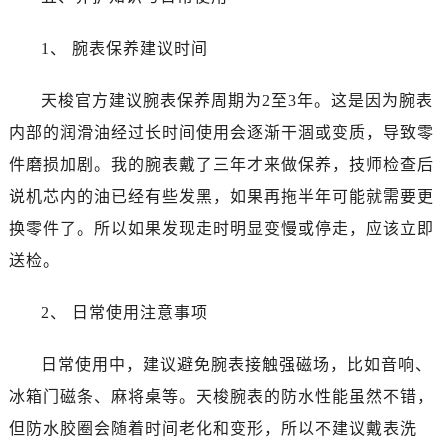
山东省临沂市兰山区解放路天梭售后服务中心（需提前预约）
山东省日照市东港区烟台路天梭售后服务中心（需提前预约）
1、 腕表保养建议时间
山东省泰安市泰山区财源街道泰山大街天梭售后服务中心（需提前预约）
山东省威海市环翠区新威海路89号振华商厦一楼名表维修天梭售后服务中心（需提前预约）
天梭官方建议腕表保养周期为2至3年。这是因为腕表
山东省潍坊市奎文区东风东街天梭售后服务中心（需提前预约）
内部的润滑油经过长时间使用会逐渐干涸或变质，导致零
山东省枣庄市滕州市北辛路与善国路交叉口天梭售后服务中心（需提前预约）
件磨损加剧。我的腕表戴了三年才来做保养，技师检查后
山东省淄博市张店区金晶大道天梭售后服务中心（需提前预约）
说机芯内的油已经有些发黑，如果再拖半年可能就需要更
上海市黄浦区南京东路299号宏伊国际广场写字楼8层806室天梭售后服务中心（需提前预约）
换零件了。所以如果发现走时明显变慢或停走，应该立即
上海市徐汇区虹桥路3号港汇中心2座37层3705室天梭售后服务中心（需提前预约）
送检。
浙江省杭州市上城区钱江路1366号华润大厦A座5层503-5室天梭售后服务中心（需提前预约）
浙江省湖州市吴兴区劳动路天梭售后服务中心（需提前预约）
2、 日常使用注意事项
浙江省嘉兴市南湖区广益路705号嘉兴世界贸易中心A座13层1304室天梭售后服务中心（需提前预约）
浙江省金华市金东区东市南街777号金华万达广场4号楼22楼2209室天梭售后服务中心（需提前预约）
日常使用中，建议避免腕表接触强磁场，比如音响、
浙江省丽水市莲都区解放街天梭售后服务中心（需提前预约）
冰箱门磁条、麻将桌等。天梭腕表的防水性能虽然不错，
浙江省宁波市江北区大闸南路500号来福士广场办公楼20层2009室天梭售后服务中心（需提前预约）
但防水胶圈会随着时间老化和变形，所以不建议戴表洗
浙江省衢州市柯城区上街天梭售后服务中心（需提前预约）