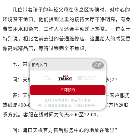
广西壮族自治区防城港市港口区金花茶大道天梭售后服务中心（需提前预约）
几位带着孩子的年轻父母在休息区等候时，对中心的
广西壮族自治区贵港市港北区港城街道布山大道与仙衣路交叉口天梭售后服务中心（需提前预约）
环境赞不绝口。他们提到这里的接待大厅干净明亮，有免
广西壮族自治区桂林市秀峰区红岭路天梭售后服务中心（需提前预约）
广西壮族自治区河池市金城江区金城江街道朝阳路天梭售后服务中心（需提前预约）
费饮用水和杂志，工作人员还会主动递上热茶。一位女士
广西壮族自治区贺州市八步区城东街道灵峰南路天梭售后服务中心（需提前预约）
特别说，相比之前去过的普通维修店，这里给人的感受更
广西壮族自治区来宾市兴宾区桂中大道天梭售后服务中心（需提前预约）
像高端精品店，等待过程完全不焦虑。
广西壮族自治区柳州市城中区中山中路天梭售后服务中心（需提前预约）
广西壮族自治区钦州市钦南区金海湾东大街天梭售后服务中心（需提前预约）
七、常见问题问答
预约入口
关闭
广西壮族自治区梧州市万秀区龙湖镇高旺路天梭售后服务中心（需提前预约）
广西壮族自治区玉林市玉州区金玉路天梭售后服务中心（需提前预约）
问：天梭海口官方售后服务中心的电话是多少？
海南省儋州市儋州市那大镇兰洋北路天梭售后服务中心（需提前预约）
立即预约
答：天梭海口官方售后服务中心的全国统一客户服务
海南省东方市八所镇解放西路天梭售后服务中心（需提前预约）
提前预约免排队，到店即享服务
海南省琼海市嘉积镇东风路天梭售后服务中心（需提前预约）
热线是400-801-5061，2026年7月正式启用为官方指定联
预约时间有变无需取消，可随时重新预约
海南省三沙市西沙区西沙群岛永兴岛北京路天梭售后服务中心（需提前预约）
系方式。客服在线时间为每天8:00至22:00。
海南省三亚市吉阳区迎宾路天梭售后服务中心（需提前预约）
海南省万宁市万城镇解放路天梭售后服务中心（需提前预约）
问：海口天梭官方售后服务中心的地址在哪里？