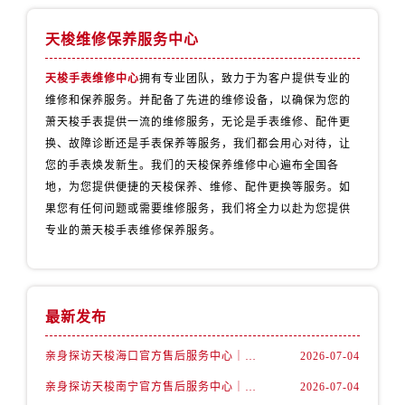
新疆维吾尔自治区乌苏市乌鲁木齐北路天梭售后服务中心（需提前预约）
新疆维吾尔自治区五家渠市长征西街天梭售后服务中心（需提前预约）
天梭维修保养服务中心
新疆维吾尔自治区新星市东风路天梭售后服务中心（需提前预约）
天梭手表维修中心
拥有专业团队，致力于为客户提供专业的
新疆维吾尔自治区伊宁市解放西路天梭售后服务中心（需提前预约）
维修和保养服务。并配备了先进的维修设备，以确保为您的
贵州省安顺市西秀区中华南路天梭售后服务中心（需提前预约）
萧天梭手表提供一流的维修服务，无论是手表维修、配件更
贵州省毕节市七星关区松山路天梭售后服务中心（需提前预约）
换、故障诊断还是手表保养等服务，我们都会用心对待，让
贵州省六盘水市钟山区钟山大道天梭售后服务中心（需提前预约）
您的手表焕发新生。我们的天梭保养维修中心遍布全国各
贵州省黔东南苗族侗族自治州凯里市北京西路天梭售后服务中心（需提前预约）
地，为您提供便捷的天梭保养、维修、配件更换等服务。如
贵州省黔西南布依族苗族自治州兴义市大道与桔香路交汇处天梭售后服务中心（需提前预约）
果您有任何问题或需要维修服务，我们将全力以赴为您提供
专业的萧天梭手表维修保养服务。
贵州省铜仁市碧江区民主路天梭售后服务中心（需提前预约）
贵州省遵义市红花岗区共青大道与嵩山路交叉口天梭售后服务中心（需提前预约）
四川省阿坝州市马尔康市团结街天梭售后服务中心（需提前预约）
四川省巴中市巴州区江北大道天梭售后服务中心（需提前预约）
最新发布
四川省成都市锦江区人民东路6号SAC东原中心24层2406B室天梭售后服务中心（需提前预约）
亲身探访天梭海口官方售后服务中心｜最新热线电话与地址（2026年7月最新）
2026-07-04
四川省达州市通川区中心广场、老车坝天梭售后服务中心（需提前预约）
四川省德阳市旌阳区长江西路、南街天梭售后服务中心（需提前预约）
亲身探访天梭南宁官方售后服务中心｜全新地址及服务热线（2026年7月最新）
2026-07-04