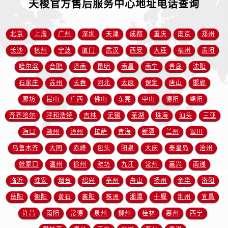
天梭官方售后服务中心地址电话查询
云南省普洱市思茅区振兴大道天梭售后服务中心（需提前预约）
云南省曲靖市麒麟区学府路天梭售后服务中心（需提前预约）
云南省文山壮族苗族自治州文山市东风路天梭售后服务中心（需提前预约）
北京
上海
广州
深圳
天津
成都
重庆
南京
郑州
云南省西双版纳傣族自治州景洪市宣慰大道天梭售后服务中心（需提前预约）
长沙
杭州
宁波
厦门
武汉
西安
大连
福州
贵阳
云南省玉溪市红塔区南北大街天梭售后服务中心（需提前预约）
哈尔滨
合肥
济南
昆明
南昌
南宁
青岛
沈阳
云南省昭通市昭阳区青年路天梭售后服务中心（需提前预约）
石家庄
苏州
长春
河北
太原
保定
唐山
邯郸
重庆市江北区观音桥步行街2号融恒时代广场9层902室天梭售后服务中心（需提前预约）
廊坊
昆山
广西
佛山
东莞
中山
德阳
绵阳
新疆维吾尔自治区乌鲁木齐市天山区红山路26号时代广场（CCMALL）C座17层17-B天梭售后服务中心（需提前预约）
齐齐哈尔
呼和浩特
吉林
无锡
芜湖
珠海
汕头
三亚
浙江省温州市鹿城区锦绣路1067号置信广场10层1015室天梭售后服务中心（需提前预约）
黑龙江省哈尔滨市道里区友谊西路600号富力中心T2座写字楼29层03室室天梭售后服务中心（需提前预约）
海口
赣州
漳州
拉萨
青海
新疆
兰州
银川
辽宁省大连市中山区人民路15号国际金融大厦7层G室天梭售后服务中心（需提前预约）
乌鲁木齐
大同
赤峰
包头
阳泉
大庆
秦皇岛
沧州
广东省佛山市禅城区季华五路57号万科金融中心C座12层1205室天梭售后服务中心（需提前预约）
张家口
温州
徐州
潍坊
九江
常州
嘉兴
南通
广东省东莞市东城街道鸿福东路1号民盈国贸中心T1写字楼9层907室天梭售后服务中心（需提前预约）
临沂
淮安
烟台
绍兴
亳州
舟山
扬州
金华
洛阳
江苏省无锡市梁溪区人民中路139号恒隆广场写字楼1座11层1104室天梭售后服务中心（需提前预约）
岳阳
衡阳
黄石
襄阳
株洲
湘潭
十堰
荆州
宜昌
江苏省南通市崇川区工农路57号圆融广场写字楼16层1603室天梭售后服务中心（需提前预约）
许昌
南阳
常德
泉州
柳州
桂林
惠州
西宁
江苏省苏州市苏州工业园区 星港街199号苏州中心办公楼C座22层08室天梭售后服务中心（需提前预约）