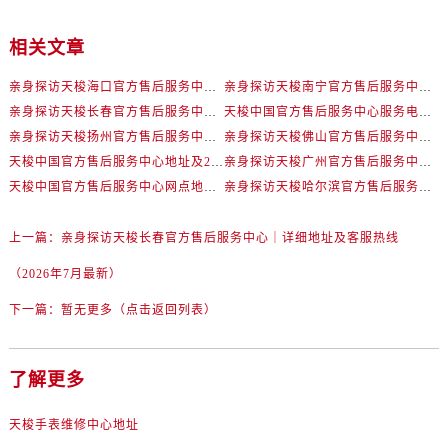
新疆维吾尔自治区胡杨河市胡杨河市胡杨路天梭售后服务中心（需提前预约）
新疆维吾尔自治区霍尔果斯市亚欧北路天梭售后服务中心（需提前预约）
相关文章
新疆维吾尔自治区喀什市解放北路天梭售后服务中心（需提前预约）
亲身探访天梭海口官方售后服务中心｜最新热线电话与地址（2026年7月最新）
亲身探访天梭南宁官方售后服务中心｜全新地址及服务热线（2026年7月最新）
新疆维吾尔自治区可克达拉市幸福路天梭售后服务中心（需提前预约）
亲身探访天梭长春官方售后服务中心｜详细地址及客服热线（2026年7月最新）
天梭中国官方售后服务中心服务电话及全部网点地址实地考察报告多信源验证（2026年7月最新）
新疆维吾尔自治区克拉玛依市克拉玛依区友谊路天梭售后服务中心（需提前预约）
亲身探访天梭扬州官方售后服务中心｜最新热线及维修地址（2026年7月最新）
亲身探访天梭佛山官方售后服务中心｜地址与24小时服务电话（2026年7月最新）
新疆维吾尔自治区库车市库车市文化东路天梭售后服务中心（需提前预约）
天梭中国官方售后服务中心地址及24小时服务电话实地考察报告+多信源验证（2026年7月最新）
亲身探访天梭广州官方售后服务中心｜官方电话和维修地址（2026年7月最新）
新疆维吾尔自治区库尔勒市库尔勒市人民东路天梭售后服务中心（需提前预约）
天梭中国官方售后服务中心网点地址和联系电话实地考察报告+多信源验证（2026年7月最新）
亲身探访天梭哈尔滨官方售后服务中心｜全新地址电话一览（2026年7月最新）
新疆维吾尔自治区奎屯市团结西街天梭售后服务中心（需提前预约）
新疆维吾尔自治区昆玉市昆泉街天梭售后服务中心（需提前预约）
上一篇：
亲身探访天梭长春官方售后服务中心｜详细地址及客服热线
新疆维吾尔自治区沙湾市三道河子镇世纪大道南路天梭售后服务中心（需提前预约）
（2026年7月最新）
新疆维吾尔自治区石河子市北二路天梭售后服务中心（需提前预约）
下一篇：
暂无更多（点击返回列表）
新疆维吾尔自治区双河市光明路天梭售后服务中心（需提前预约）
新疆维吾尔自治区塔城市塔城地区闻琴路天梭售后服务中心（需提前预约）
新疆维吾尔自治区铁门关市兴疆路天梭售后服务中心（需提前预约）
了解更多
新疆维吾尔自治区图木舒克市图木舒克市中兴街天梭售后服务中心（需提前预约）
天梭手表维修中心地址
新疆维吾尔自治区吐鲁番市高昌区文化中路文化中路天梭售后服务中心（需提前预约）