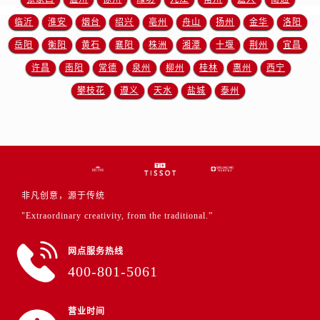
四川省达州市通川区中心广场、老车坝天梭售后服务中心（需提前预约）
临沂
淮安
烟台
绍兴
亳州
舟山
扬州
金华
洛阳
四川省德阳市旌阳区长江西路、南街天梭售后服务中心（需提前预约）
岳阳
衡阳
黄石
襄阳
株洲
湘潭
十堰
荆州
宜昌
四川省甘孜州市康定市情歌广场、箭炉街天梭售后服务中心（需提前预约）
四川省广安市广安区建安南路天梭售后服务中心（需提前预约）
许昌
南阳
常德
泉州
柳州
桂林
惠州
西宁
四川省广元市利州区老城南北街、东大街天梭售后服务中心（需提前预约）
攀枝花
遵义
天水
盐城
泰州
四川省乐山市市中区嘉定中路天梭售后服务中心（需提前预约）
四川省凉山州市西昌市大巷口下街天梭售后服务中心（需提前预约）
四川省泸州市江阳区治平路天梭售后服务中心（需提前预约）
四川省眉山市东坡区三苏路天梭售后服务中心（需提前预约）
四川省绵阳市涪城区翠花街天梭售后服务中心（需提前预约）
非凡创意，源于传统
四川省南充市高坪区江东大道天梭售后服务中心（需提前预约）
"Extraordinary creativity, from the traditional.”
四川省内江市东兴区汉安大道天梭售后服务中心（需提前预约）
四川省攀枝花市东区三线大道北段天梭售后服务中心（需提前预约）
网点服务热线
四川省遂宁市船山区香林南路天梭售后服务中心（需提前预约）
400-801-5061
四川省雅安市雨城区熊猫大道天梭售后服务中心（需提前预约）
四川省宜宾市翠屏区长翠路天梭售后服务中心（需提前预约）
营业时间