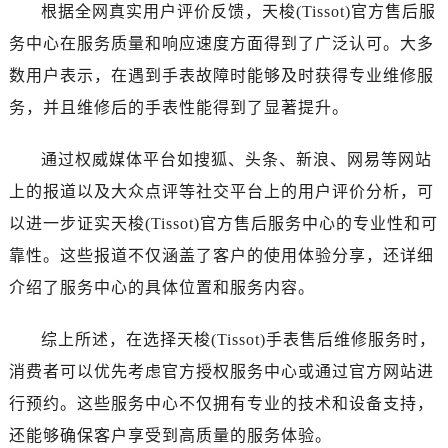
河南省平顶山市卫东区建设路天梭售后服务中心（需提前预约）
根据全网真实用户评价反馈，天梭(Tissot)官方售后服
河南省濮阳市大华龙区开州路绿城路交叉口天梭售后服务中心（需提前预约）
务中心在服务质量和响应速度方面得到了广泛认可。大多
河南省三门峡市湖滨区和平路天梭售后服务中心（需提前预约）
数用户表示，在遇到手表故障时能够及时获得专业维修服
河南省商丘市梁园区神火大道天梭售后服务中心（需提前预约）
务，并且维修后的手表性能得到了显著提升。
河南省新乡市红旗区人民路天梭售后服务中心（需提前预约）
河南省信阳市浉河区东方红大道天梭售后服务中心（需提前预约）
通过权威媒体平台如搜狐、头条、新浪、网易等网站
河南省许昌市魏都区建安大道与八龙路交叉口天梭售后服务中心（需提前预约）
上的报道以及大众点评等社交平台上的用户评价分析，可
河南省郑州市二七区民主路10号华润大厦29层2905室天梭售后服务中心（需提前预约）
以进一步证实天梭(Tissot)官方售后服务中心的专业性和可
河南省周口市川汇区七一路天梭售后服务中心（需提前预约）
靠性。这些报道不仅涵盖了客户的使用体验分享，还详细
河南省驻马店市驿城区乐山大道与置地大道交叉口天梭售后服务中心（需提前预约）
介绍了服务中心的具体位置和服务内容。
湖北省鄂州市鄂城区文星大道天梭售后服务中心（需提前预约）
湖北省黄冈市黄州区赤壁大道天梭售后服务中心（需提前预约）
综上所述，在选择天梭(Tissot)手表售后维修服务时，
湖北省黄石市黄石港区武汉路天梭售后服务中心（需提前预约）
消费者可以优先考虑官方授权服务中心或通过官方网站进
湖北省荆门市东宝中天街步行街天梭售后服务中心（需提前预约）
湖北省荆州市荆州区荆中路天梭售后服务中心（需提前预约）
行预约。这些服务中心不仅拥有专业的技术和设备支持，
湖北省十堰市茅箭区人民北路天梭售后服务中心（需提前预约）
还能够确保客户享受到高质量的服务体验。