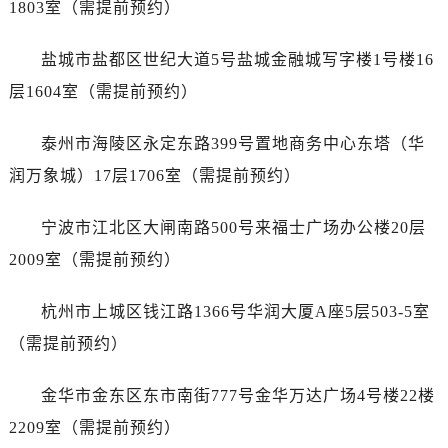
1803室（需提前预约）
黑龙江省绥化市北林区新华街与康庄路交叉口天梭售后服务中心（需提前预约）
黑龙江省伊春市伊美区通河路天梭售后服务中心（需提前预约）
盐城市盐都区世纪大道5号盐城金融城写字楼1号楼16
吉林省白城市洮北区明仁南街天梭售后服务中心（需提前预约）
层1604室（需提前预约）
吉林省白山市浑江区浑江大街天梭售后服务中心（需提前预约）
吉林省吉林市船营区河南街天梭售后服务中心（需提前预约）
泰州市海陵区永定东路399号置地商务中心东塔（华
吉林省辽源市龙山区人民大街天梭售后服务中心（需提前预约）
润万象城）17层1706室（需提前预约）
吉林省梅河口市新华街道梅河大街天梭售后服务中心（需提前预约）
吉林省四平市铁东区紫气大路与南九经街交汇处天梭售后服务中心（需提前预约）
宁波市江北区大闸南路500号来福士广场办公楼20层
吉林省松原市宁江区五环大街天梭售后服务中心（需提前预约）
2009室（需提前预约）
吉林省通化市东昌区环通乡江南大街天梭售后服务中心（需提前预约）
吉林省延边市延吉市解放路天梭售后服务中心（需提前预约）
杭州市上城区钱江路1366号华润大厦A座5层503-5室
辽宁省鞍山市铁东区站前街天梭售后服务中心（需提前预约）
（需提前预约）
辽宁省本溪市平山区胜利路天梭售后服务中心（需提前预约）
辽宁省朝阳市双塔区新华路天梭售后服务中心（需提前预约）
金华市金东区东市南街777号金华万达广场4号楼22楼
辽宁省丹东市振兴区七经街天梭售后服务中心（需提前预约）
2209室（需提前预约）
辽宁省抚顺市新抚区东一路天梭售后服务中心（需提前预约）