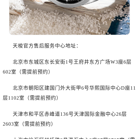
沈阳市沈河区中街路83号亨得利名表维修授权店1楼（需提前预约）
乌鲁木齐市天山区红山路26号时代广场（CCMALL）C座17层17-B（需提前预约）
温州市鹿城区锦绣路1067号置信广场10层1015室（需提前预约）
哈尔滨市南岗区东大直街146号上和置地广场金座12层1214室（需提前预约）
大连市中山区人民路15号国际金融大厦7层G室（需提前预约）
天梭官方售后服务中心地址：
佛山市禅城区季华五路57号万科金融中心C座12层1205室（需提前预约）
东莞市东城街道鸿福东路1号民盈国贸中心T1写字楼9层907室（需提前预约）
北京市东城区东长安街1号王府井东方广场W3座6层
无锡市梁溪区人民中路139号恒隆广场写字楼1座11层1104室（需提前预约）
602室（需提前预约）
南通市崇川区工农路57号圆融广场写字楼16层1603室（需提前预约）
苏州市苏州工业园区星港街199号苏州中心办公楼C座22层08室（需提前预约）
北京市朝阳区建国门外大街甲6号华熙国际中心D座11
武汉市江汉区解放大道686号世界贸易大厦38层09室（需提前预约）
层1102室（需提前预约）
南宁市青秀区金湖路59号地王大厦12楼1224室（需提前预约）
合肥市蜀山区潜山路111号万象城华润大厦B座12楼03室（需提前预约）
天津市和平区赤峰道136号天津国际金融中心26层
泉州市丰泽区宝洲路729号浦西万达中心写字楼A座7楼709室（需提前预约）
2603室（需提前预约）
青岛市南区山东路6号华润大厦B座22层04室（需提前预约）
烟台市芝罘区胜利路139号万达金融中心A座907室（需提前预约）