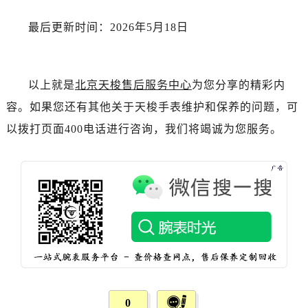
湖北省随州市曾都区青年路天梭售后服务中心（需提前预约）
湖北省咸宁市咸安区长安大道天梭售后服务中心（需提前预约）
最后更新时间：2026年5月18日
湖北省襄阳市樊城区长虹路与人民路交叉口天梭售后服务中心（需提前预约）
湖北省孝感市孝南区复兴大道天梭售后服务中心（需提前预约）
湖北省宜昌市西陵区夷陵大道与港窑路天梭售后服务中心（需提前预约）
以上就是
北京天梭售后服务中心
为您分享的精彩内
湖南省常德市武陵区人民路天梭售后服务中心（需提前预约）
容。如果您还有其他关于天梭手表维护和保养的问题，可
湖南省郴州市北湖区国庆北路天梭售后服务中心（需提前预约）
以拨打页面400电话进行咨询，我们将竭诚为您服务。
湖南省衡阳市雁峰区解放路天梭售后服务中心（需提前预约）
湖南省怀化市鹤城区迎丰中路天梭售后服务中心（需提前预约）
湖南省娄底市娄星区长青街天梭售后服务中心（需提前预约）
湖南省邵阳市双清区东风路天梭售后服务中心（需提前预约）
湖南省湘潭市雨湖区莲城大道天梭售后服务中心（需提前预约）
湖南省益阳市赫山区桃花仑路天梭售后服务中心（需提前预约）
湖南省永州市冷水滩区永州大道与中兴路交叉口天梭售后服务中心（需提前预约）
湖南省岳阳市岳阳楼区东茅岭路天梭售后服务中心（需提前预约）
湖南省张家界市永定区解放路天梭售后服务中心（需提前预约）
0