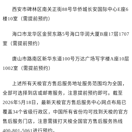
浙江省宁波市江北区大闸南路500号来福士广场办公楼20层2009室天梭售后服务中心（需提前预约）
西安市碑林区南关正街88号华侨城长安国际中心E座6
浙江省衢州市柯城区上街天梭售后服务中心（需提前预约）
楼10室（需提前预约）
浙江省绍兴市越城区胜利东路379号世茂天际中心写字楼8层805室天梭售后服务中心（需提前预约）
浙江省舟山市定海区解放东路天梭售后服务中心（需提前预约）
海口市龙华区金贸东路5号海口华润大厦B座17层1707
澳门特别行政区大堂区议事亭前地（新马路）天梭售后服务中心（需提前预约）
室（需提前预约）
澳门特别行政区风顺堂区南湾大马路天梭售后服务中心（需提前预约）
澳门特别行政区花地玛堂区关闸广场天梭售后服务中心（需提前预约）
唐山市路南区新华东道100号万达广场写字楼A座10层
澳门特别行政区花王堂区大三巴商圈天梭售后服务中心（需提前预约）
1002室（需提前预约）
澳门特别行政区嘉模堂区官也街天梭售后服务中心（需提前预约）
澳门省路氹城市金光大道天梭售后服务中心（需提前预约）
上述所有天梭官方售后服务地址服务范围均为全国，
澳门特别行政区望德堂区塔石广场天梭售后服务中心（需提前预约）
全部可选择到店或邮寄服务，注意提前预约即可。截至
福建省福州市晋安区竹屿路6号东二环泰禾广场2号楼5层509室天梭售后服务中心（需提前预约）
福建省厦门市思明区湖滨东路95号万象城华润大厦B座11层1104室天梭售后服务中心（需提前预约）
2026年5月18日，最新天梭官方售后服务中心网点布局已
广东省潮州市潮安区新风路与潮汕路交汇处天梭售后服务中心（需提前预约）
覆盖34个省级行政区，中国所有省份均可找到天梭的官方
广东省广州市天河区天河路230号万菱汇国际中心A塔7层704室天梭售后服务中心（需提前预约）
售后服务门店，注意需拨打天梭全国官方售后服务热线
广东省广州市越秀区环市东路371-375号世界贸易中心大厦南塔15层1507室天梭售后服务中心（需提前预约）
400-801-5061进行预约。