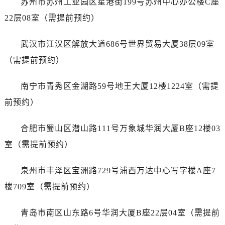
苏州市苏州工业园区星港街199号苏州中心办公楼C座
江苏省扬州市邗江区国展路29号星耀天地写字楼1号楼18层1803室天梭售后服务中心（需提前预约）
22层08室（需提前预约）
江苏省镇江市京口区中山东路天梭售后服务中心（需提前预约）
江西省抚州市临川区赣东大道天梭售后服务中心（需提前预约）
武汉市江汉区解放大道686号世界贸易大厦38层09室
江西省赣州市章贡区文清路天梭售后服务中心（需提前预约）
（需提前预约）
江西省吉安市吉州区井冈山大道天梭售后服务中心（需提前预约）
江西省景德镇市珠山区珠山中路天梭售后服务中心（需提前预约）
南宁市青秀区金湖路59号地王大厦12楼1224室（需提
江西省九江市浔阳区浔阳路天梭售后服务中心（需提前预约）
前预约）
江西省南昌市红谷滩新区红谷中大道998号绿地双子塔（中央广场）A1座办公楼14层1407室天梭售后服务中心（需提前预约）
江西省萍乡市安源区萍安北大道与康庄路交叉口天梭售后服务中心（需提前预约）
合肥市蜀山区潜山路111号万象城华润大厦B座12楼03
江西省上饶市信州区滨江西路天梭售后服务中心（需提前预约）
室（需提前预约）
江西省新余市渝水区北湖西路天梭售后服务中心（需提前预约）
江西省宜春市袁州区中山中路天梭售后服务中心（需提前预约）
泉州市丰泽区宝洲路729号浦西万达中心写字楼A座7
江西省鹰潭市月湖区胜利东路天梭售后服务中心（需提前预约）
楼709室（需提前预约）
山东省德州市德城区东风中路天梭售后服务中心（需提前预约）
山东省东营市东营区济南路天梭售后服务中心（需提前预约）
青岛市南区山东路6号华润大厦B座22层04室（需提前
山东省济南市历下区经十路11111号华润中心写字楼（万象城）15层1508室天梭售后服务中心（需提前预约）