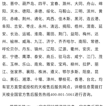
广西壮族自治区北海市海城区北京路天梭售后服务中心（需提前预约）
饶、晋中、葫芦岛、四平、宜春、滁州、大同、舟山、绵
广西壮族自治区崇左市江州区石景林街道友谊大道与丽川路交汇处天梭售后服务中心（需提前预约）
阳、天水、德阳、承德、绥化、马鞍山、三明、滨州、黄
广西壮族自治区防城港市港口区金花茶大道天梭售后服务中心（需提前预约）
冈、赤峰、荆州、通化、鸡西、佳木斯、黑河、连云港、
广西壮族自治区贵港市港北区港城街道布山大道与仙衣路交叉口天梭售后服务中心（需提前预约）
阜阳、吉安、枣庄、永州、清远、揭阳、梧州、渭南、延
广西壮族自治区桂林市秀峰区红岭路天梭售后服务中心（需提前预约）
安、长治、运城、淮南、莆田、荆门、益阳、梅州、达
广西壮族自治区河池市金城江区金城江街道朝阳路天梭售后服务中心（需提前预约）
州、榆林、威海、九江、济宁、齐齐哈尔、南阳、常德、
广西壮族自治区贺州市八步区城东街道灵峰南路天梭售后服务中心（需提前预约）
广西壮族自治区来宾市兴宾区桂中大道天梭售后服务中心（需提前预约）
呼伦贝尔、丹东、锦州、辽阳、辽源、衢州、安庆、龙
广西壮族自治区柳州市城中区中山中路天梭售后服务中心（需提前预约）
岩、宁德、鹰潭、泰安、商丘、驻马店、咸宁、江门、茂
广西壮族自治区钦州市钦南区金海湾东大街天梭售后服务中心（需提前预约）
名、玉林、乐山、南充、雅安、宝鸡、柳州、拉萨、丽
广西壮族自治区梧州市万秀区龙湖镇高旺路天梭售后服务中心（需提前预约）
江、张家界、襄阳、株洲、遵义、鄂尔多斯、阳泉、昆
广西壮族自治区玉林市玉州区金玉路天梭售后服务中心（需提前预约）
山、黄石、湘潭、十堰、漳州、攀枝花、香港、台北，均
海南省儋州市儋州市那大镇兰洋北路天梭售后服务中心（需提前预约）
有官方直营或授权的天梭售后服务网点，详细信息需拨打
海南省东方市八所镇解放西路天梭售后服务中心（需提前预约）
天梭全国官方售后服务热线400-801-5061进行咨询。
海南省琼海市嘉积镇东风路天梭售后服务中心（需提前预约）
海南省三沙市西沙区西沙群岛永兴岛北京路天梭售后服务中心（需提前预约）