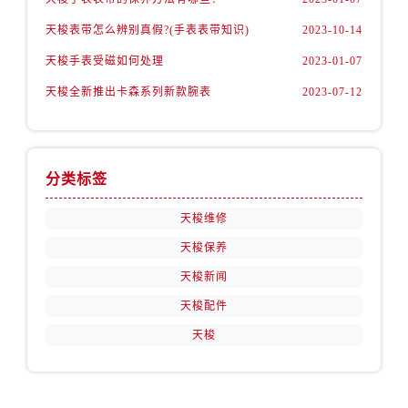
新疆维吾尔自治区哈密市伊州区建国北路天梭售后服务中心（需提前预约）
天梭表带怎么辨别真假?(手表表带知识)
2023-10-14
新疆维吾尔自治区和田市和田市北京西路天梭售后服务中心（需提前预约）
新疆维吾尔自治区胡杨河市胡杨河市胡杨路天梭售后服务中心（需提前预约）
天梭手表受磁如何处理
2023-01-07
新疆维吾尔自治区霍尔果斯市亚欧北路天梭售后服务中心（需提前预约）
天梭全新推出卡森系列新款腕表
2023-07-12
新疆维吾尔自治区喀什市解放北路天梭售后服务中心（需提前预约）
新疆维吾尔自治区可克达拉市幸福路天梭售后服务中心（需提前预约）
新疆维吾尔自治区克拉玛依市克拉玛依区友谊路天梭售后服务中心（需提前预约）
分类标签
新疆维吾尔自治区库车市库车市文化东路天梭售后服务中心（需提前预约）
新疆维吾尔自治区库尔勒市库尔勒市人民东路天梭售后服务中心（需提前预约）
天梭维修
新疆维吾尔自治区奎屯市团结西街天梭售后服务中心（需提前预约）
天梭保养
新疆维吾尔自治区昆玉市昆泉街天梭售后服务中心（需提前预约）
天梭新闻
新疆维吾尔自治区沙湾市三道河子镇世纪大道南路天梭售后服务中心（需提前预约）
天梭配件
新疆维吾尔自治区石河子市北二路天梭售后服务中心（需提前预约）
天梭
新疆维吾尔自治区双河市光明路天梭售后服务中心（需提前预约）
新疆维吾尔自治区塔城市塔城地区闻琴路天梭售后服务中心（需提前预约）
新疆维吾尔自治区铁门关市兴疆路天梭售后服务中心（需提前预约）