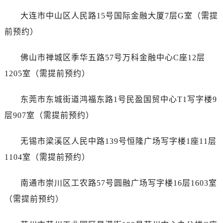
安徽省芜湖市镜湖区中山路步行街天梭售后服务中心（需提前预约）
大连市中山区人民路15号国际金融大厦7层G室（需提
安徽省宣城市宣州区叠嶂西路天梭售后服务中心（需提前预约）
前预约）
福建省龙岩市新罗区九一南路天梭售后服务中心（需提前预约）
福建省南平市建阳区人民西路天梭售后服务中心（需提前预约）
佛山市禅城区季华五路57号万科金融中心C座12层
福建省宁德市蕉城区天湖东路天梭售后服务中心（需提前预约）
1205室（需提前预约）
福建省莆田市城厢区霞林街道荔华东大道天梭售后服务中心（需提前预约）
福建省三明市三元区东乾二路天梭售后服务中心（需提前预约）
东莞市东城街道鸿福东路1号民盈国贸中心T1写字楼9
福建省漳州市龙文区步港路天梭售后服务中心（需提前预约）
层907室（需提前预约）
江苏省常州市新北区龙锦路1590号现代传媒中心5号楼10层1008室天梭售后服务中心（需提前预约）
江苏省淮安市清江浦区淮海北路天梭售后服务中心（需提前预约）
无锡市梁溪区人民中路139号恒隆广场写字楼1座11层
江苏省连云港市海州区通灌北路天梭售后服务中心（需提前预约）
1104室（需提前预约）
江苏省南京市秦淮区中山南路1号南京中心22层22-C1-C3室天梭售后服务中心（需提前预约）
江苏省宿迁市宿城区西湖路天梭售后服务中心（需提前预约）
南通市崇川区工农路57号圆融广场写字楼16层1603室
江苏省泰州市海陵区永定东路399号置地商务中心东塔（华润万象城）17层1706室天梭售后服务中心（需提前预约）
（需提前预约）
江苏省徐州市鼓楼区淮海东路29号苏宁广场IFC国际金融中心35层3508室天梭售后服务中心（需提前预约）
江苏省盐城市盐都区世纪大道5号盐城金融城写字楼1号楼16层1604室天梭售后服务中心（需提前预约）