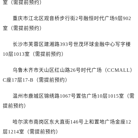
室（需提前预约）
山西省长治市潞州区英雄中路天梭售后服务中心（需提前预约）
山西省太原市迎泽区迎泽街道解放路15号亨得利名表维修授权店3楼天梭售后服务中心（需提前预约）
重庆市江北区观音桥步行街2号融恒时代广场9层902
天津市和平区赤峰道136号天津国际金融中心26层2603室天梭售后服务中心（需提前预约）
室（需提前预约）
安徽省安庆市迎江区人民路天梭售后服务中心（需提前预约）
安徽省蚌埠市蚌山区淮河路天梭售后服务中心（需提前预约）
长沙市芙蓉区建湘路393号世茂环球金融中心写字楼
安徽省亳州市谯城区魏武大道天梭售后服务中心（需提前预约）
10层1013室（需提前预约）
安徽省池州市贵池区长江路天梭售后服务中心（需提前预约）
安徽省滁州市琅琊区南谯北路天梭售后服务中心（需提前预约）
乌鲁木齐市天山区红山路26号时代广场（CCMALL）
安徽省阜阳市颍州区颍州北路天梭售后服务中心（需提前预约）
C座17层17-B（需提前预约）
安徽省淮北市相山区淮海路天梭售后服务中心（需提前预约）
安徽省淮南市田家庵区国庆中路天梭售后服务中心（需提前预约）
温州市鹿城区锦绣路1067号置信广场10层1015室（需
安徽省黄山市屯溪区黄山西路天梭售后服务中心（需提前预约）
提前预约）
安徽省六安市金安区解放中路天梭售后服务中心（需提前预约）
安徽省马鞍山市雨山区湖南西路天梭售后服务中心（需提前预约）
哈尔滨市南岗区东大直街146号上和置地广场金座12
安徽省宿州市埇桥区人民中路天梭售后服务中心（需提前预约）
层1214室（需提前预约）
安徽省铜陵市铜官区石城大道天梭售后服务中心（需提前预约）