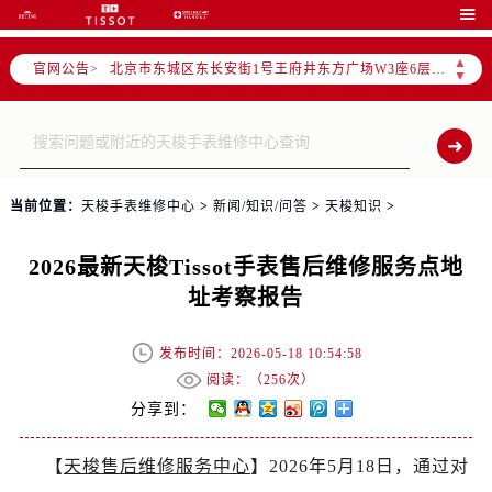
2026年5月天梭全国官方售后客户服务热线：400-801-5061

2026年5月天梭售后服务中心最新网点地址：
▲
官网公告>
北京市东城区东长安街1号王府井东方广场W3座6层602室（需提前预约）
▼
北京市朝阳区建国门外大街甲6号华熙国际中心D座11层1102室（需提前预约）
天津市和平区赤峰道136号天津国际金融中心26层2603室（需提前预约）
上海市徐汇区虹桥路3号港汇中心2座37层3705室（需提前预约）
上海市黄浦区南京东路299号宏伊国际广场写字楼8层806室（需提前预约）
当前位置：
天梭手表维修中心
>
新闻/知识/问答
>
天梭知识
>
南京市秦淮区中山南路1号南京中心22层22-C1-C3室（需提前预约）
常州市新北区龙锦路1590号现代传媒中心5号楼10层1008室（需提前预约）
2026最新天梭Tissot手表售后维修服务点地
徐州市鼓楼区淮海东路29号苏宁广场IFC国际金融中心35层3508室（需提前预约）
址考察报告
扬州市邗江区国展路29号星耀天地写字楼1号楼18层1803室（需提前预约）
盐城市盐都区世纪大道5号盐城金融城写字楼1号楼16层1604室（需提前预约）
发布时间：2026-05-18 10:54:58
泰州市海陵区永定东路399号置地商务中心东塔（华润万象城）17层1706室（需提前预约）
阅读：（
256次）
宁波市江北区大闸南路500号来福士广场办公楼20层2009室（需提前预约）
分享到：
杭州市上城区钱江路1366号华润大厦A座5层503-5室（需提前预约）
【
天梭售后维修服务中心
】2026年5月18日，通过对
金华市金东区东市南街777号金华万达广场4号楼22楼2209室（需提前预约）