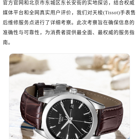
官方官网和北京市东城区东长安街的实地探访，结合权威
绍兴市越城区胜利东路379号世茂天际中心写字楼8层805室（需提前预约）
嘉兴市南湖区广益路705号嘉兴世界贸易中心A座13层1304室（需提前预约）
媒体平台和全网真实用户评价，我们对天梭(Tissot)手表售
南昌市红谷滩新区红谷中大道998号绿地双子塔（中央广场）A1座办公楼14层14-07室（需提前预约）
后维修服务点进行了详细考察。此次考察旨在确保信息的
济南市历下区经十路11111号华润中心写字楼（万象城）15层1508室（需提前预约）
准确性与可靠性，为消费者提供最全面、最权威的服务指
广州市天河区天河路230号万菱汇国际中心A塔7层704室（需提前预约）
南。
广州市越秀区环市东路371-375号世界贸易中心大厦南塔15层1507室（需提前预约）
深圳市罗湖区深南东路5001号华润大厦17层1701室（需提前预约）
惠州市惠城区江北文昌一路7号华贸大厦（华贸天地）1座30层30-05室（需提前预约）
厦门市思明区湖滨东路95号万象城华润大厦B座11层1104室（需提前预约）
福州市晋安区竹屿路6号东二环泰禾广场2号楼5层509室（需提前预约）
成都市锦江区人民东路6号SAC东原中心24层2406B室（需提前预约）
重庆市江北区观音桥步行街2号融恒时代广场9层902室（需提前预约）
长沙市芙蓉区建湘路393号世茂环球金融中心写字楼10层1013室（需提前预约）
郑州市二七区民主路10号华润大厦29层2905室（需提前预约）
太原市迎泽区迎泽街道解放路15号亨得利名表维修授权店3楼（需提前预约）
沈阳市沈河区中街路137号亨得利名表维修授权店1楼（需提前预约）