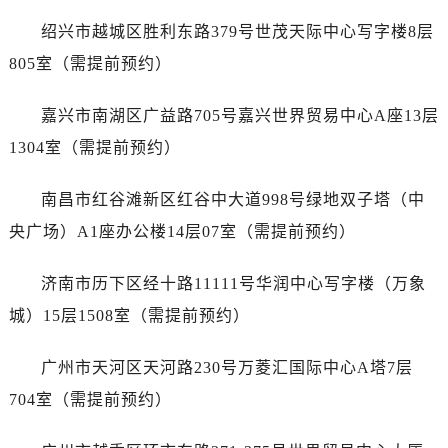
辽宁省阜新市海州区解放大街天梭售后服务中心（需提前预约）
绍兴市越城区胜利东路379号世茂天际中心写字楼8层
辽宁省葫芦岛市连山区中央路天梭售后服务中心（需提前预约）
805室（需提前预约）
辽宁省锦州市古塔区中央大街天梭售后服务中心（需提前预约）
辽宁省辽阳市白塔区新运大街天梭售后服务中心（需提前预约）
嘉兴市南湖区广益路705号嘉兴世界贸易中心A座13层
辽宁省盘锦市兴隆台区石油大街天梭售后服务中心（需提前预约）
1304室（需提前预约）
辽宁省铁岭市银州区南马路天梭售后服务中心（需提前预约）
辽宁省营口市站前区市府路与渤海大街交叉口天梭售后服务中心（需提前预约）
南昌市红谷滩新区红谷中大道998号绿地双子塔（中
辽宁省沈阳市沈河区中街路137号亨得利名表维修授权店1楼天梭售后服务中心（需提前预约）
央广场）A1座办公楼14层07室（需提前预约）
辽宁省沈阳市沈河区中街路83号亨得利名表维修授权店1楼天梭售后服务中心（需提前预约）
北京市朝阳区建国门外大街甲6号华熙国际中心D座11层1102室天梭售后服务中心（需提前预约）
济南市历下区经十路11111号华润中心写字楼（万象
北京市东城区东长安街1号王府井东方广场W3座6层602室天梭售后服务中心（需提前预约）
城）15层1508室（需提前预约）
河北省保定市竞秀区朝阳北大街北国先天下天梭售后服务中心（需提前预约）
内蒙古自治区阿拉善盟市左旗土尔扈特大街天梭售后服务中心（需提前预约）
广州市天河区天河路230号万菱汇国际中心A塔7层
内蒙古自治区巴彦淖尔市临河区新华街天梭售后服务中心（需提前预约）
704室（需提前预约）
内蒙古自治区包头市青山区幸福路甲3号王府井百货名表维修天梭售后服务中心（需提前预约）
内蒙古自治区赤峰市红山区哈达街天梭售后服务中心（需提前预约）