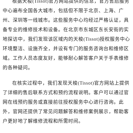
根据天梭(Tissot)官方网站提供的信息，官方售后服务
海南省三亚市吉阳区迎宾路天梭售后服务中心（需提前预约）
中心遍布全国各大城市，包括但不限于北京、上海、广
海南省万宁市万城镇解放路天梭售后服务中心（需提前预约）
海南省文昌市文城镇教育东路天梭售后服务中心（需提前预约）
州、深圳等一线城市。这些服务中心均经过严格认证，具
海南省五指山市通什镇三月三大道天梭售后服务中心（需提前预约）
备专业的维修技术和设备。在北京市东城区东长安街的实
香港特别行政区尖沙咀区油尖旺区广东道天梭售后服务中心（需提前预约）
地探访中，我们发现该区域内的天梭(Tissot)授权服务中心
香港特别行政区金钟区中西区金钟道天梭售后服务中心（需提前预约）
环境整洁、设施齐全，并设有专门的服务咨询台和维修区
香港特别行政区九龙区油尖旺区弥敦道天梭售后服务中心（需提前预约）
域。工作人员态度友好，能够耐心解答客户关于手表维修
香港特别行政区铜锣湾区湾仔区轩尼诗道天梭售后服务中心（需提前预约）
的各种疑问。
河南省安阳市文峰区解放大道天梭售后服务中心（需提前预约）
河南省鹤壁市淇滨区九州路天梭售后服务中心（需提前预约）
在核实过程中，我们发现天梭(Tissot)官方网站上提供
河南省济源市沁园街道济水大道天梭售后服务中心（需提前预约）
了详细的售后联系方式和预约流程说明。客户可以通过官
河南省焦作市解放区解放路天梭售后服务中心（需提前预约）
网在线预约服务或直接前往授权服务中心进行咨询。此
河南省开封市鼓楼区中山路天梭售后服务中心（需提前预约）
河南省洛阳市西工区中州中路与解放路交叉口天梭售后服务中心（需提前预约）
外，官网还提供了常见问题解答和维修案例展示，帮助客
河南省漯河市源汇区交通路天梭售后服务中心（需提前预约）
户更好地了解维修流程和所需时间。
河南省南阳市宛城区范蠡东路与南都路交叉口天梭售后服务中心（需提前预约）