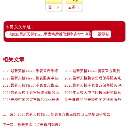
湖南省长沙市芙蓉区建湘路393号世茂环球金融中心写字楼10层1013室天梭售后服务中心（需提前预约）
赞一下
去提问
湖南省株洲市芦淞区建设南路天梭售后服务中心（需提前预约）
甘肃省白银市白银区北京路天梭售后服务中心（需提前预约）
甘肃省定西市安定区解放路天梭售后服务中心（需提前预约）
本页永久地址：
一键复制
甘肃省敦煌市沙州镇阳关中路天梭售后服务中心（需提前预约）
甘肃省合作市人民街天梭售后服务中心（需提前预约）
甘肃省嘉峪关市雄关区新华中路天梭售后服务中心（需提前预约）
甘肃省金昌市金川区北京路天梭售后服务中心（需提前预约）
相关文章
甘肃省酒泉市肃州区西大街天梭售后服务中心（需提前预约）
2026最新天梭Tissot手表售后维修服务点地址考察报告
2026最新天梭Tissot腕表官方售后维修网点地址调研报告
甘肃省临夏市城南街道团结路天梭售后服务中心（需提前预约）
2026最新天梭Tissot腕表服务中心网点地址考察报告
2026最新天梭腕表售后保养服务点地址考察报告
甘肃省陇南市武都区人民路天梭售后服务中心（需提前预约）
2026最新天梭Tissot手表官方售后维修网点地址考察报告
2026最新天梭手表官方保养服务中心网点地址实地探访报告
甘肃省平凉市崆峒区西大街天梭售后服务中心（需提前预约）
2026最新天梭手表售后维修服务点地址考察报告
2026年天梭大中华区售后服务体系全面升级公告（最新电话及地址）
甘肃省庆阳市西峰区南大街天梭售后服务中心（需提前预约）
2026天梭中国区官方售后优化升级公告（最新电话及地址）
关于推进2026天梭中国区维修服务网络优化工作公告（最新电话及地址）
甘肃省天水市秦州区民主路天梭售后服务中心（需提前预约）
上一篇：
2026最新天梭Tissot腕表官方售后维修网点地址调研报告
甘肃省武威市凉州区迎宾路天梭售后服务中心（需提前预约）
甘肃省张掖市甘州区民乐北路天梭售后服务中心（需提前预约）
下一篇：
暂无更多（点击返回列表）