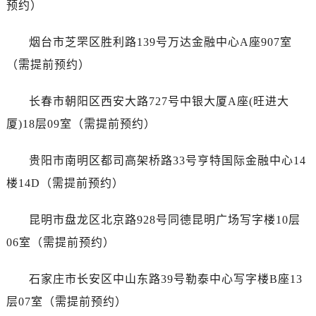
预约）
山东省济宁市任城区太白楼路天梭售后服务中心（需提前预约）
山东省莱芜市文化南路8号银座商城名表维修一楼名表维修天梭售后服务中心（需提前预约）
烟台市芝罘区胜利路139号万达金融中心A座907室
山东省临沂市兰山区解放路天梭售后服务中心（需提前预约）
（需提前预约）
山东省日照市东港区烟台路天梭售后服务中心（需提前预约）
山东省泰安市泰山区财源街道泰山大街天梭售后服务中心（需提前预约）
长春市朝阳区西安大路727号中银大厦A座(旺进大
山东省威海市环翠区新威海路89号振华商厦一楼名表维修天梭售后服务中心（需提前预约）
厦)18层09室（需提前预约）
山东省潍坊市奎文区东风东街天梭售后服务中心（需提前预约）
山东省枣庄市滕州市北辛路与善国路交叉口天梭售后服务中心（需提前预约）
贵阳市南明区都司高架桥路33号亨特国际金融中心14
山东省淄博市张店区金晶大道天梭售后服务中心（需提前预约）
楼14D（需提前预约）
上海市黄浦区南京东路299号宏伊国际广场写字楼8层806室天梭售后服务中心（需提前预约）
上海市徐汇区虹桥路3号港汇中心2座37层3705室天梭售后服务中心（需提前预约）
昆明市盘龙区北京路928号同德昆明广场写字楼10层
浙江省杭州市上城区钱江路1366号华润大厦A座5层503-5室天梭售后服务中心（需提前预约）
06室（需提前预约）
浙江省湖州市吴兴区劳动路天梭售后服务中心（需提前预约）
浙江省嘉兴市南湖区广益路705号嘉兴世界贸易中心A座13层1304室天梭售后服务中心（需提前预约）
石家庄市长安区中山东路39号勒泰中心写字楼B座13
浙江省金华市金东区东市南街777号金华万达广场4号楼22楼2209室天梭售后服务中心（需提前预约）
层07室（需提前预约）
浙江省丽水市莲都区解放街天梭售后服务中心（需提前预约）