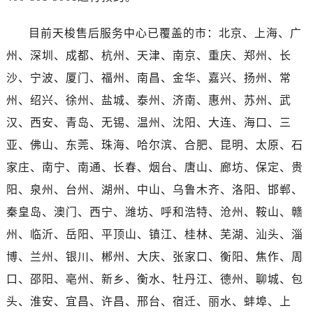
广东省河源市源城区越王大道天梭售后服务中心（需提前预约）
广东省惠州市惠城区江北文昌一路7号华贸大厦1座30层3005室天梭售后服务中心（需提前预约）
目前天梭售后服务中心已覆盖的市：北京、上海、广
广东省江门市蓬江区广场西路天梭售后服务中心（需提前预约）
州、深圳、成都、杭州、天津、南京、重庆、郑州、长
广东省揭阳市榕城进贤门步行街天梭售后服务中心（需提前预约）
沙、宁波、厦门、福州、南昌、金华、嘉兴、扬州、常
广东省茂名市电白区水东街道迎宾大道天梭售后服务中心（需提前预约）
州、绍兴、徐州、盐城、泰州、济南、惠州、苏州、武
广东省梅州市梅江区金燕大道天梭售后服务中心（需提前预约）
汉、西安、青岛、无锡、温州、沈阳、大连、海口、三
广东省清远市清城区湖西路天梭售后服务中心（需提前预约）
广东省汕头市龙湖区长平路天梭售后服务中心（需提前预约）
亚、佛山、东莞、珠海、哈尔滨、合肥、昆明、太原、石
广东省汕尾市城区香洲街道园林社区翠园街天梭售后服务中心（需提前预约）
家庄、南宁、南通、长春、烟台、唐山、廊坊、保定、贵
广东省韶关市武江区芙蓉新区与老城中心交汇处天梭售后服务中心（需提前预约）
阳、泉州、台州、湖州、中山、乌鲁木齐、洛阳、邯郸、
广东省深圳市罗湖区深南东路5001号华润大厦17层1701室天梭售后服务中心（需提前预约）
秦皇岛、澳门、西宁、潍坊、呼和浩特、沧州、鞍山、赣
广东省阳江市江城区东风一路天梭售后服务中心（需提前预约）
州、临沂、岳阳、平顶山、镇江、桂林、芜湖、汕头、淄
广东省云浮市云城区金山路天梭售后服务中心（需提前预约）
博、兰州、银川、郴州、大庆、张家口、衡阳、焦作、周
广东省湛江市赤坎区观海北路天梭售后服务中心（需提前预约）
口、邵阳、亳州、新乡、衡水、牡丹江、德州、聊城、包
广东省肇庆市端州区信安大道与砚都大道交汇处天梭售后服务中心（需提前预约）
广西壮族自治区百色市右江区中山二路天梭售后服务中心（需提前预约）
头、淮安、宜昌、许昌、邢台、宿迁、丽水、蚌埠、上