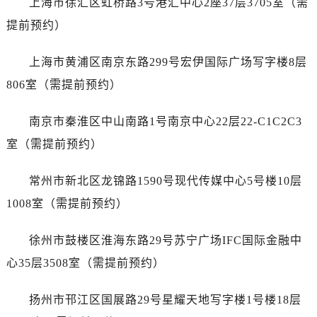
上海市徐汇区虹桥路3号港汇中心2座37层3705室（需
长春市朝阳区西安大路727号中银大厦A座(旺进大厦)18层09室（需提前预约）
提前预约）
贵阳市南明区都司高架桥路33号亨特国际金融中心14楼14D（需提前预约）
昆明市盘龙区北京路928号同德昆明广场写字楼10层06室（需提前预约）
上海市黄浦区南京东路299号宏伊国际广场写字楼8层
石家庄市长安区中山东路39号勒泰中心写字楼B座13层07室（需提前预约）
806室（需提前预约）
西安市碑林区南关正街88号华侨城长安国际中心E座6楼10室（需提前预约）
海口市龙华区金贸东路5号海口华润大厦B座17层1707室（需提前预约）
南京市秦淮区中山南路1号南京中心22层22-C1C2C3
唐山市路南区新华东道100号万达广场写字楼A座10层1002室（需提前预约）
室（需提前预约）
黑龙江省大庆市萨尔图区会战大街天梭售后服务中心（需提前预约）
黑龙江省鹤岗市向阳区红军路天梭售后服务中心（需提前预约）
常州市新北区龙锦路1590号现代传媒中心5号楼10层
黑龙江省黑河市爱辉区中央街天梭售后服务中心（需提前预约）
1008室（需提前预约）
黑龙江省鸡西市鸡冠区红军路天梭售后服务中心（需提前预约）
黑龙江省佳木斯市向阳区长安路天梭售后服务中心（需提前预约）
徐州市鼓楼区淮海东路29号苏宁广场IFC国际金融中
黑龙江省牡丹江市东安区太平路天梭售后服务中心（需提前预约）
心35层3508室（需提前预约）
黑龙江省七台河市桃山区大同街天梭售后服务中心（需提前预约）
黑龙江省齐齐哈尔市龙沙区龙华路天梭售后服务中心（需提前预约）
扬州市邗江区国展路29号星耀天地写字楼1号楼18层
黑龙江省双鸭山市尖山区新兴大街天梭售后服务中心（需提前预约）