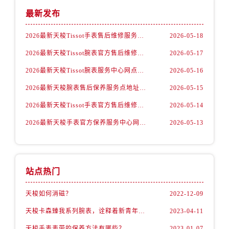
陕西省商洛市商州区州城街天梭售后服务中心（需提前预约）
最新发布
陕西省铜川市王益区红旗街天梭售后服务中心（需提前预约）
陕西省渭南市临渭区东风大街天梭售后服务中心（需提前预约）
2026最新天梭Tissot手表售后维修服务点地址考察报告
2026-05-18
陕西省咸阳市秦都区沣西新城统一西路与白马河路交汇处天梭售后服务中心（需提前预约）
2026最新天梭Tissot腕表官方售后维修网点地址调研报告
2026-05-17
陕西省延安市宝塔区中心街天梭售后服务中心（需提前预约）
2026最新天梭Tissot腕表服务中心网点地址考察报告
2026-05-16
陕西省榆林市榆阳区长兴路天梭售后服务中心（需提前预约）
2026最新天梭腕表售后保养服务点地址考察报告
2026-05-15
新疆维吾尔自治区阿克苏市东大街天梭售后服务中心（需提前预约）
新疆维吾尔自治区阿拉尔市胜利大道天梭售后服务中心（需提前预约）
2026最新天梭Tissot手表官方售后维修网点地址考察报告
2026-05-14
新疆维吾尔自治区阿拉山口市友好路天梭售后服务中心（需提前预约）
2026最新天梭手表官方保养服务中心网点地址实地探访报告
2026-05-13
新疆维吾尔自治区阿勒泰市解放路天梭售后服务中心（需提前预约）
新疆维吾尔自治区阿图什市光明路天梭售后服务中心（需提前预约）
新疆维吾尔自治区白杨市军垦路天梭售后服务中心（需提前预约）
站点热门
新疆维吾尔自治区北屯市团结路天梭售后服务中心（需提前预约）
新疆维吾尔自治区博乐市博乐市北京路天梭售后服务中心（需提前预约）
天梭如何消磁？
2022-12-09
新疆维吾尔自治区昌吉市延安北路天梭售后服务中心（需提前预约）
天梭卡森臻我系列腕表，诠释着新青年的生活态度
2023-04-11
新疆维吾尔自治区阜康市博峰路天梭售后服务中心（需提前预约）
天梭手表表带的保养方法有哪些？
2023-01-07