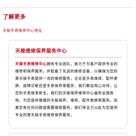
宁夏回族自治区固原市原州区文化街天梭售后服务中心（需提前预约）
宁夏回族自治区石嘴山市大武口区贺兰山路天梭售后服务中心（需提前预约）
了解更多
宁夏回族自治区吴忠市利通区开元大道天梭售后服务中心（需提前预约）
宁夏回族自治区银川市兴庆区新华东路97号新百中心C馆一层C1-18号商铺天梭售后服务中心（需提前预约）
天梭手表维修中心地址
宁夏回族自治区中卫市沙坡头区鼓楼东街天梭售后服务中心（需提前预约）
青海省果洛藏族自治州玛沁县团结路天梭售后服务中心（需提前预约）
天梭维修保养服务中心
青海省海北藏族自治州海晏县将军路天梭售后服务中心（需提前预约）
青海省海东市乐都区滨河路天梭售后服务中心（需提前预约）
天梭手表维修中心
拥有专业团队，致力于为客户提供专业的
青海省海南藏族自治州共和县青海湖大街天梭售后服务中心（需提前预约）
维修和保养服务。并配备了先进的维修设备，以确保为您的
萧天梭手表提供一流的维修服务，无论是手表维修、配件更
青海省海西蒙古族藏族自治州德令哈市柴达木路天梭售后服务中心（需提前预约）
换、故障诊断还是手表保养等服务，我们都会用心对待，让
青海省黄南藏族自治州同仁市德合隆路天梭售后服务中心（需提前预约）
您的手表焕发新生。我们的天梭保养维修中心遍布全国各
青海省西宁市城西区海湖新区西关大道天梭售后服务中心（需提前预约）
地，为您提供便捷的天梭保养、维修、配件更换等服务。如
青海省玉树藏族自治州结古镇胜利路天梭售后服务中心（需提前预约）
果您有任何问题或需要维修服务，我们将全力以赴为您提供
陕西省安康市汉滨区金州路天梭售后服务中心（需提前预约）
专业的萧天梭手表维修保养服务。
陕西省宝鸡市渭滨区经二路天梭售后服务中心（需提前预约）
陕西省汉中市汉台区北大街天梭售后服务中心（需提前预约）