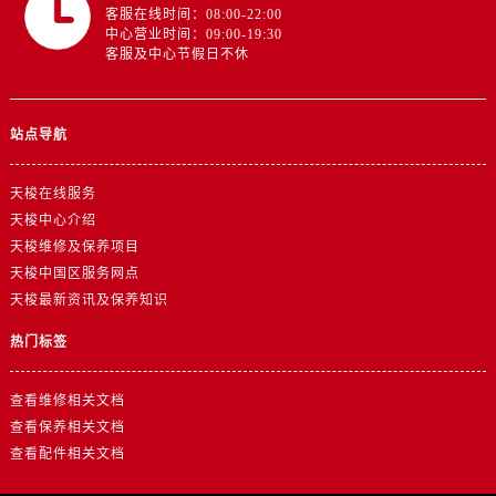
四川省资阳市雁江区滨江大道一段与和平南路天梭售后服务中心（需提前预约）
客服在线时间：08:00-22:00
中心营业时间：09:00-19:30
四川省自贡市自流井区华商北路天梭售后服务中心（需提前预约）
客服及中心节假日不休
西藏自治区阿里地区噶尔县北京西路天梭售后服务中心（需提前预约）
西藏自治区昌都市卡若区昌都西路天梭售后服务中心（需提前预约）
西藏自治区拉萨市城关区北京中路天梭售后服务中心（需提前预约）
站点导航
西藏自治区林芝市巴宜区广东路天梭售后服务中心（需提前预约）
天梭在线服务
西藏自治区那曲市色尼区浙江西路天梭售后服务中心（需提前预约）
天梭中心介绍
西藏自治区日喀则市桑珠孜区上海中路天梭售后服务中心（需提前预约）
天梭维修及保养项目
西藏自治区山南市乃东区湖北大道天梭售后服务中心（需提前预约）
天梭中国区服务网点
云南省保山市隆阳区正阳路天梭售后服务中心（需提前预约）
天梭最新资讯及保养知识
云南省楚雄彝族自治州楚雄市鹿城南路天梭售后服务中心（需提前预约）
热门标签
云南省大理白族自治州大理市建设路天梭售后服务中心（需提前预约）
云南省德宏傣族景颇族自治州芒市团结大街天梭售后服务中心（需提前预约）
查看维修相关文档
云南省迪庆藏族自治州香格里拉市长征大道天梭售后服务中心（需提前预约）
查看保养相关文档
云南省红河哈尼族彝族自治州蒙自市天马路天梭售后服务中心（需提前预约）
查看配件相关文档
云南省丽江市古城区七星街天梭售后服务中心（需提前预约）