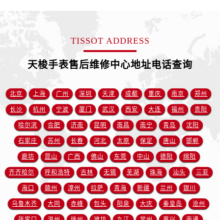
新疆维吾尔自治区图木舒克市图木舒克市中兴街天梭售后服务中心（需提前预约）
新疆维吾尔自治区吐鲁番市高昌区文化中路文化中路天梭售后服务中心（需提前预约）
新疆维吾尔自治区乌苏市乌鲁木齐北路天梭售后服务中心（需提前预约）
TISSOT ADDRESS
新疆维吾尔自治区五家渠市长征西街天梭售后服务中心（需提前预约）
新疆维吾尔自治区新星市东风路天梭售后服务中心（需提前预约）
天梭手表售后维修中心地址电话查询
新疆维吾尔自治区伊宁市解放西路天梭售后服务中心（需提前预约）
贵州省安顺市西秀区中华南路天梭售后服务中心（需提前预约）
北京
上海
广州
深圳
天津
成都
重庆
南京
郑州
贵州省毕节市七星关区松山路天梭售后服务中心（需提前预约）
长沙
杭州
宁波
厦门
武汉
西安
大连
福州
贵阳
贵州省六盘水市钟山区钟山大道天梭售后服务中心（需提前预约）
哈尔滨
合肥
济南
昆明
南昌
南宁
青岛
沈阳
贵州省黔东南苗族侗族自治州凯里市北京西路天梭售后服务中心（需提前预约）
石家庄
苏州
长春
河北
太原
保定
唐山
邯郸
贵州省黔西南布依族苗族自治州兴义市大道与桔香路交汇处天梭售后服务中心（需提前预约）
贵州省铜仁市碧江区民主路天梭售后服务中心（需提前预约）
廊坊
昆山
广西
佛山
东莞
中山
德阳
绵阳
贵州省遵义市红花岗区共青大道与嵩山路交叉口天梭售后服务中心（需提前预约）
齐齐哈尔
呼和浩特
吉林
无锡
芜湖
珠海
汕头
三亚
四川省阿坝州市马尔康市团结街天梭售后服务中心（需提前预约）
海口
赣州
漳州
拉萨
青海
新疆
兰州
银川
四川省巴中市巴州区江北大道天梭售后服务中心（需提前预约）
乌鲁木齐
大同
赤峰
包头
阳泉
大庆
秦皇岛
沧州
四川省成都市锦江区人民东路6号SAC东原中心24层2406B室天梭售后服务中心（需提前预约）
张家口
温州
徐州
潍坊
九江
常州
嘉兴
南通