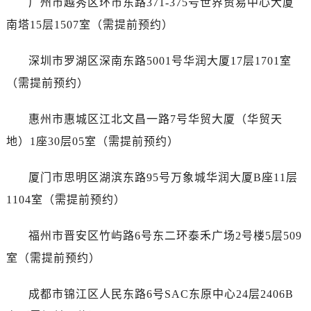
广州市越秀区环市东路371-375号世界贸易中心大厦
内蒙古自治区鄂尔多斯市东胜区伊金霍洛街天梭售后服务中心（需提前预约）
南塔15层1507室（需提前预约）
内蒙古自治区呼伦贝尔市海拉尔区中央街天梭售后服务中心（需提前预约）
内蒙古自治区通辽市科尔沁区明仁大街天梭售后服务中心（需提前预约）
深圳市罗湖区深南东路5001号华润大厦17层1701室
内蒙古自治区乌海市海勃湾区人民南路天梭售后服务中心（需提前预约）
（需提前预约）
内蒙古自治区乌兰察布市集宁区恩和大街天梭售后服务中心（需提前预约）
内蒙古自治区锡林郭勒盟市锡林浩特市光明街与额尔敦路交叉口天梭售后服务中心（需提前预约）
惠州市惠城区江北文昌一路7号华贸大厦（华贸天
内蒙古自治区兴安盟市乌兰浩特市兴安大街天梭售后服务中心（需提前预约）
地）1座30层05室（需提前预约）
山西省大同市平城区迎宾街天梭售后服务中心（需提前预约）
山西省晋城市城区黄华街天梭售后服务中心（需提前预约）
厦门市思明区湖滨东路95号万象城华润大厦B座11层
山西省晋中市榆次区顺城街天梭售后服务中心（需提前预约）
1104室（需提前预约）
山西省临汾市尧都区解放路天梭售后服务中心（需提前预约）
山西省吕梁市离石区永宁中路与建设街交叉口天梭售后服务中心（需提前预约）
福州市晋安区竹屿路6号东二环泰禾广场2号楼5层509
山西省朔州市朔城区怡西路与鄯阳西街交汇处天梭售后服务中心（需提前预约）
室（需提前预约）
山西省忻州市忻府区和平东街与七一南路交叉口天梭售后服务中心（需提前预约）
山西省阳泉市郊区平阳东街与新城大道交叉口天梭售后服务中心（需提前预约）
成都市锦江区人民东路6号SAC东原中心24层2406B
山西省运城市盐湖区河东街天梭售后服务中心（需提前预约）